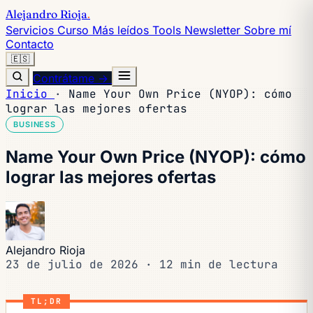
Alejandro Rioja
.
Servicios
Curso
Más leídos
Tools
Newsletter
Sobre mí
Contacto
🇪🇸
Contrátame →
Inicio
·
Name Your Own Price (NYOP): cómo
lograr las mejores ofertas
BUSINESS
Name Your Own Price (NYOP): cómo
lograr las mejores ofertas
Alejandro Rioja
23 de julio de 2026
·
12 min de lectura
TL;DR