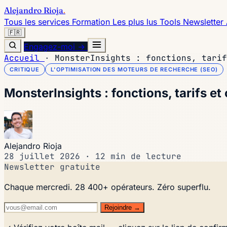
Alejandro Rioja
.
Tous les services
Formation
Les plus lus
Tools
Newsletter
🇫🇷
Engagez-moi →
Accueil
·
MonsterInsights : fonctions, tarif
CRITIQUE
L'OPTIMISATION DES MOTEURS DE RECHERCHE (SEO)
MonsterInsights : fonctions, tarifs et
Alejandro Rioja
28 juillet 2026
·
12 min de lecture
Newsletter gratuite
Chaque mercredi. 28 400+ opérateurs. Zéro superflu.
Rejoindre →