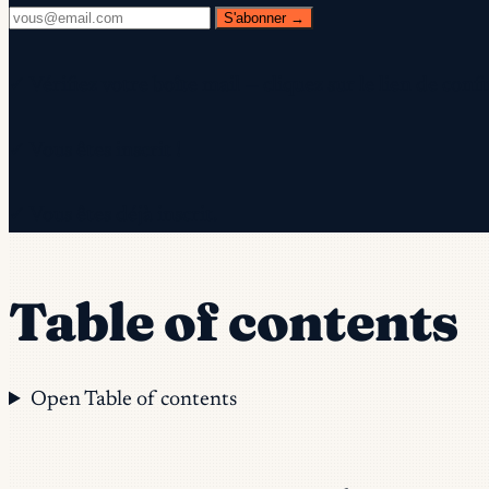
S'abonner →
✓ Vérifiez votre boîte mail — cliquez sur le lien de confi
✓ Vous êtes inscrit !
✓ Vous êtes déjà inscrit.
Table of contents
Open Table of contents