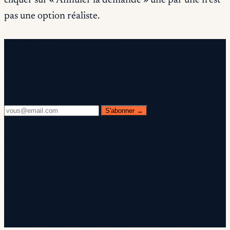
cliquer sur « Annuler la demande » une par une n’est
pas une option réaliste.
Newsletter gratuite
Chaque mercredi. 28 400+ opérateurs. Zéro
superflu.
S'abonner →
✓ Vérifiez votre boîte mail — cliquez sur le lien de
confirmation pour finaliser l'inscription.
✓ Vous êtes inscrit !
✓ Vous êtes déjà inscrit.