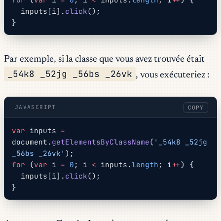
  inputs[i].
click
();
}
Par exemple, si la classe que vous avez trouvée était
_54k8 _52jg _56bs _26vk
, vous exécuteriez :
JAVASCRIPT
COPY
var
 inputs 
=
document.
getElementsByClassName
(
'_54k8 _52jg 
_56bs _26vk'
);
for
 (
var
 i 
=
 0
; i 
<
 inputs.
length
; i
++
) {
  inputs[i].
click
();
}