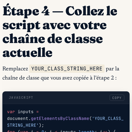
Étape 4 — Collez le
script avec votre
chaîne de classe
actuelle
YOUR_CLASS_STRING_HERE
Remplacez
par la
chaîne de classe que vous avez copiée à l’étape 2 :
JAVASCRIPT
COPY
var
 inputs 
=
document.
getElementsByClassName
(
'YOUR_CLASS_
STRING_HERE'
);
for
 (
var
 i 
=
 0
; i 
<
 inputs.
length
; i
++
) {