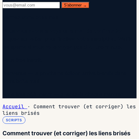
S'abonner →
Vérifiez votre boîte mail.
Nous vous avons envoyé un e-mail de confirmation —
cliquez sur le lien pour finaliser votre inscription. Vérifiez
les spams si vous ne le voyez pas d'ici une minute.
Vous êtes inscrit.
Bienvenue — la prochaine édition arrive bientôt dans
votre boîte mail.
Vous êtes déjà inscrit — guettez-la chaque mercredi.
Accueil
·
Comment trouver (et corriger) les
liens brisés
SCRIPTS
Comment trouver (et corriger) les liens brisés