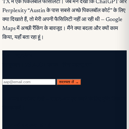
TX में एक पिकलबॉल फैसिलिटी। जब मैंने देखा कि ChatGPT और
Perplexity “Austin के पास सबसे अच्छे पिकलबॉल कोर्ट” के लिए
क्या दिखाते हैं, तो मेरी अपनी फैसिलिटी नहीं आ रही थी — Google
Maps में अच्छी रैंकिंग के बावजूद। मैंने क्या बदला और क्यों काम
किया, यहाँ बता रहा हूं।
मुफ़्त न्यूज़लेटर
हर बुधवार। 28,400+ पाठक। बिना फालतू बात।
सदस्यता लें →
✓ अपना इनबॉक्स देखें — साइन-अप पूरा करने के लिए पुष्टि लिंक पर
क्लिक करें।
✓ आपकी सदस्यता हो गई!