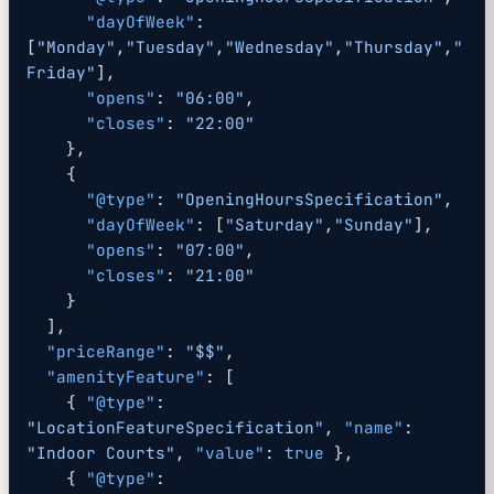
      "dayOfWeek"
: 
[
"Monday"
,
"Tuesday"
,
"Wednesday"
,
"Thursday"
,
"
Friday"
],
      "opens"
: 
"06:00"
,
      "closes"
: 
"22:00"
    },
    {
      "@type"
: 
"OpeningHoursSpecification"
,
      "dayOfWeek"
: [
"Saturday"
,
"Sunday"
],
      "opens"
: 
"07:00"
,
      "closes"
: 
"21:00"
    }
  ],
  "priceRange"
: 
"$$"
,
  "amenityFeature"
: [
    { 
"@type"
: 
"LocationFeatureSpecification"
, 
"name"
: 
"Indoor Courts"
, 
"value"
: 
true
 },
    { 
"@type"
: 