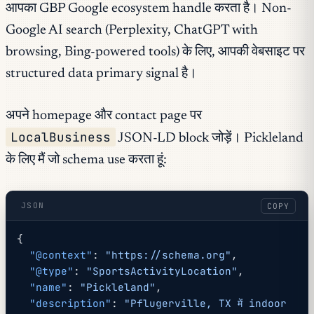
आपका GBP Google ecosystem handle करता है। Non-
Google AI search (Perplexity, ChatGPT with
browsing, Bing-powered tools) के लिए, आपकी वेबसाइट पर
structured data primary signal है।
अपने homepage और contact page पर
LocalBusiness
JSON-LD block जोड़ें। Pickleland
के लिए मैं जो schema use करता हूं:
JSON
COPY
{
  "@context"
: 
"https://schema.org"
,
  "@type"
: 
"SportsActivityLocation"
,
  "name"
: 
"Pickleland"
,
  "description"
: 
"Pflugerville, TX में indoor 