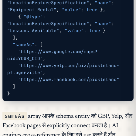
"LocationFeatureSpecification"
, 
"name"
: 
"Equipment Rental"
, 
"value"
: 
true
 },
    { 
"@type"
: 
"LocationFeatureSpecification"
, 
"name"
: 
"Lessons Available"
, 
"value"
: 
true
 }
  ],
  "sameAs"
: [
    "https://www.google.com/maps?
cid=YOUR_CID"
,
    "https://www.yelp.com/biz/pickleland-
pflugerville"
,
    "https://www.facebook.com/pickleland"
  ]
}
sameAs
array आपके schema entity को GBP, Yelp, और
Facebook pages से explicitly connect करता है। AI
engines cross-reference के लिए इसे use करते हैं और