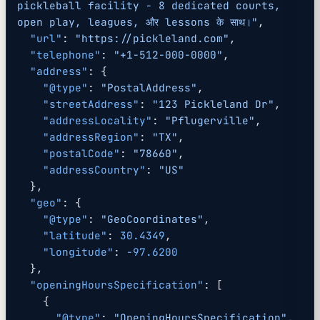
pickleball facility - 8 dedicated courts, 
open play, leagues, और lessons के साथ।"
,
  "url"
: 
"https://pickleland.com"
,
  "telephone"
: 
"+1-512-000-0000"
,
  "address"
: {
    "@type"
: 
"PostalAddress"
,
    "streetAddress"
: 
"123 Pickleland Dr"
,
    "addressLocality"
: 
"Pflugerville"
,
    "addressRegion"
: 
"TX"
,
    "postalCode"
: 
"78660"
,
    "addressCountry"
: 
"US"
  },
  "geo"
: {
    "@type"
: 
"GeoCoordinates"
,
    "latitude"
: 
30.4349
,
    "longitude"
: 
-97.6200
  },
  "openingHoursSpecification"
: [
    {
      "@type"
: 
"OpeningHoursSpecification"
,