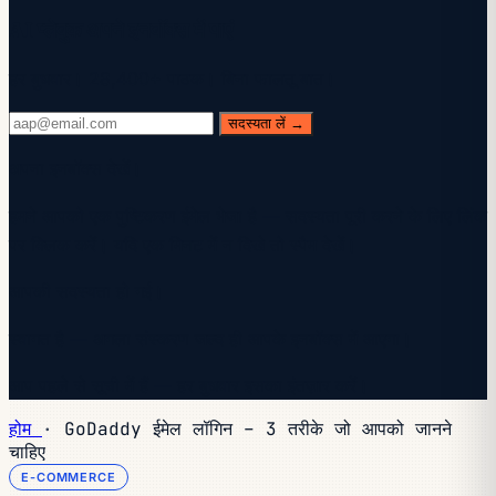
AI प्लेबुक अपने इनबॉक्स में पाएं
हर बुधवार। 28,400+ पाठक। बिना फालतू बात।
सदस्यता लें →
अपना इनबॉक्स देखें।
हमने आपको एक पुष्टिकरण ईमेल भेजा है — सदस्यता पूरी करने के लिए लिंक
पर क्लिक करें। यदि एक मिनट में न दिखे तो स्पैम देखें।
आपकी सदस्यता हो गई।
स्वागत है — अगला संस्करण जल्द ही आपके इनबॉक्स में आएगा।
आप पहले से सूची में हैं — हर बुधवार इसका इंतज़ार करें।
होम
·
GoDaddy ईमेल लॉगिन – 3 तरीके जो आपको जानने
चाहिए
E-COMMERCE