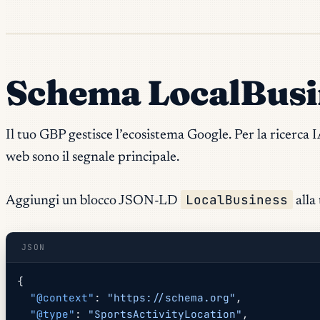
Schema LocalBusines
Il tuo GBP gestisce l’ecosistema Google. Per la ricerca 
web sono il segnale principale.
LocalBusiness
Aggiungi un blocco JSON-LD
alla
JSON
{
  "@context"
: 
"https://schema.org"
,
  "@type"
: 
"SportsActivityLocation"
,