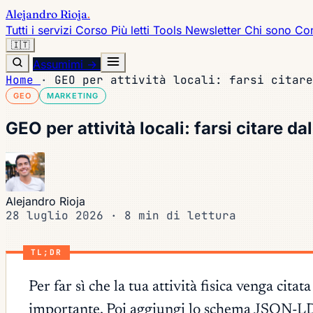
Alejandro Rioja
.
Tutti i servizi
Corso
Più letti
Tools
Newsletter
Chi sono
Con
🇮🇹
Assumimi →
Home
·
GEO per attività locali: farsi citare
GEO
MARKETING
GEO per attività locali: farsi citare dal
Alejandro Rioja
28 luglio 2026
·
8 min di lettura
TL;DR
Per far sì che la tua attività fisica venga cita
importante. Poi aggiungi lo schema JSON-LD L