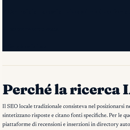
✓ Controlla la tua casella — clicca sul link di conferma 
✓ Iscrizione completata!
✓ Sei già nella lista.
Perché la ricerca IA
Il SEO locale tradizionale consisteva nel posizionarsi 
sintetizzano risposte e citano fonti specifiche. Per le q
piattaforme di recensioni e inserzioni in directory auto