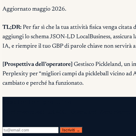
Aggiornato maggio 2026.
TL;DR:
Per far sì che la tua attività fisica venga citat
aggiungi lo schema JSON-LD LocalBusiness, assicura la 
IA, e riempire il tuo GBP di parole chiave non servirà a
[Prospettiva dell’operatore]
Gestisco Pickleland, un i
Perplexity per “migliori campi da pickleball vicino ad
cambiato e perché ha funzionato.
Newsletter gratuita
Ogni mercoledì. 28.400+ operatori. Zero riempiti
Iscriviti →