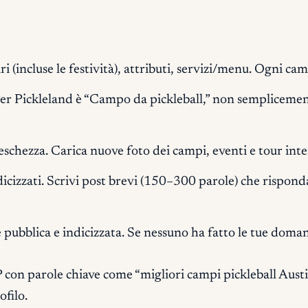
ri (incluse le festività), attributi, servizi/menu. Ogni 
er Pickleland è “Campo da pickleball,” non semplicement
eschezza. Carica nuove foto dei campi, eventi e tour int
icizzati. Scrivi post brevi (150–300 parole) che rispo
ubblica e indicizzata. Se nessuno ha fatto le tue domand
 con parole chiave come “migliori campi pickleball Aust
ofilo.