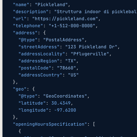
  "name"
: 
"Pickleland"
,
  "description"
: 
"Struttura indoor di picklebal
  "url"
: 
"https://pickleland.com"
,
  "telephone"
: 
"+1-512-000-0000"
,
  "address"
: {
    "@type"
: 
"PostalAddress"
,
    "streetAddress"
: 
"123 Pickleland Dr"
,
    "addressLocality"
: 
"Pflugerville"
,
    "addressRegion"
: 
"TX"
,
    "postalCode"
: 
"78660"
,
    "addressCountry"
: 
"US"
  },
  "geo"
: {
    "@type"
: 
"GeoCoordinates"
,
    "latitude"
: 
30.4349
,
    "longitude"
: 
-97.6200
  },
  "openingHoursSpecification"
: [
    {