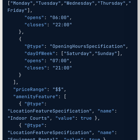
[
"Monday"
,
"Tuesday"
,
"Wednesday"
,
"Thursday"
,
"
Friday"
],
      "opens"
: 
"06:00"
,
      "closes"
: 
"22:00"
    },
    {
      "@type"
: 
"OpeningHoursSpecification"
,
      "dayOfWeek"
: [
"Saturday"
,
"Sunday"
],
      "opens"
: 
"07:00"
,
      "closes"
: 
"21:00"
    }
  ],
  "priceRange"
: 
"$$"
,
  "amenityFeature"
: [
    { 
"@type"
: 
"LocationFeatureSpecification"
, 
"name"
: 
"Indoor Courts"
, 
"value"
: 
true
 },
    { 
"@type"
: 
"LocationFeatureSpecification"
, 
"name"
: 
"Equipment Rental"
, 
"value"
: 
true
 },