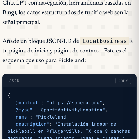
ChatGPT con navegación, herramientas basadas en
Bing), los datos estructurados de tu sitio web son la
señal principal.
LocalBusiness
Añade un bloque JSON-LD de
a
tu página de inicio y página de contacto. Este es el
esquema que uso para Pickleland:
JSON
COPY
{
  "@context"
: 
"https://schema.org"
,
  "@type"
: 
"SportsActivityLocation"
,
  "name"
: 
"Pickleland"
,
  "description"
: 
"Instalación indoor de 
pickleball en Pflugerville, TX con 8 canchas 
dedicadas, juego abierto, ligas y clases."
,