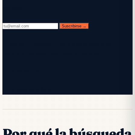
relleno.
Suscribirse →
✓ Revisa tu bandeja — haz clic en el enlace de
confirmación para completar el registro.
✓ ¡Ya estás suscrito!
✓ Ya estás en la lista.
Por qué la búsqueda