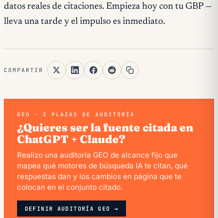
datos reales de citaciones. Empieza hoy con tu GBP —
lleva una tarde y el impulso es inmediato.
COMPARTIR
GEO · 2 PLAZAS DE AUDITORÍA
¿Quieres ser la fuente citada en
ChatGPT + Claude?
Realizo una auditoría GEO de alcance fijo que
mapea qué motores de búsqueda IA te citan, qué
respuestas dan y los cambios en página que te
colocan en el conjunto citado.
DEFINIR AUDITORÍA GEO →