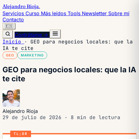
Alejandro Rioja
.
Servicios
Curso
Más leídos
Tools
Newsletter
Sobre mí
Contacto
🇪🇸
Contrátame →
Inicio
·
GEO para negocios locales: que la
IA te cite
GEO
MARKETING
GEO para negocios locales: que la IA
te cite
Alejandro Rioja
29 de julio de 2026
·
8 min de lectura
TL;DR