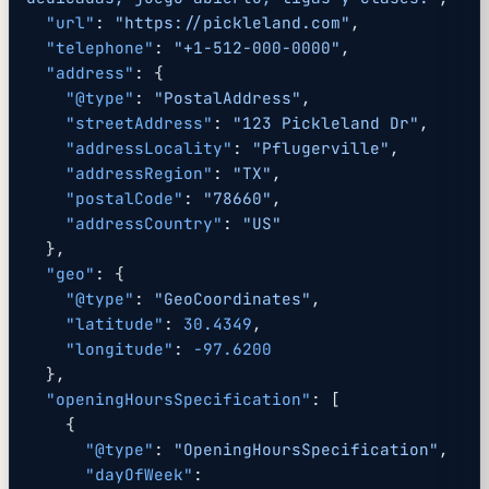
  "url"
: 
"https://pickleland.com"
,
  "telephone"
: 
"+1-512-000-0000"
,
  "address"
: {
    "@type"
: 
"PostalAddress"
,
    "streetAddress"
: 
"123 Pickleland Dr"
,
    "addressLocality"
: 
"Pflugerville"
,
    "addressRegion"
: 
"TX"
,
    "postalCode"
: 
"78660"
,
    "addressCountry"
: 
"US"
  },
  "geo"
: {
    "@type"
: 
"GeoCoordinates"
,
    "latitude"
: 
30.4349
,
    "longitude"
: 
-97.6200
  },
  "openingHoursSpecification"
: [
    {
      "@type"
: 
"OpeningHoursSpecification"
,
      "dayOfWeek"
: 