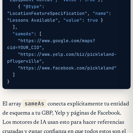
    { 
"@type"
: 
"LocationFeatureSpecification"
, 
"name"
: 
"Lessons Available"
, 
"value"
: 
true
 }
  ],
  "sameAs"
: [
    "https://www.google.com/maps?
cid=YOUR_CID"
,
    "https://www.yelp.com/biz/pickleland-
pflugerville"
,
    "https://www.facebook.com/pickleland"
  ]
}
sameAs
El array
conecta explícitamente tu entidad
de esquema a tu GBP, Yelp y páginas de Facebook.
Los motores de IA usan esto para hacer referencias
cruzadas y ganar confianza en que todos estos son el