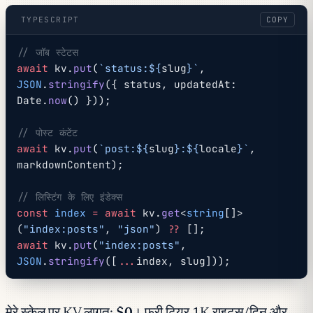
TYPESCRIPT
COPY
// जॉब स्टेटस
await
 kv.
put
(
`status:${
slug
}`
, 
JSON
.
stringify
({ status, updatedAt: 
Date.
now
() }));
// पोस्ट कंटेंट
await
 kv.
put
(
`post:${
slug
}:${
locale
}`
, 
markdownContent);
// लिस्टिंग के लिए इंडेक्स
const
 index
 =
 await
 kv.
get
<
string
[]>
(
"index:posts"
, 
"json"
) 
??
 [];
await
 kv.
put
(
"index:posts"
, 
JSON
.
stringify
([
...
index, slug]));