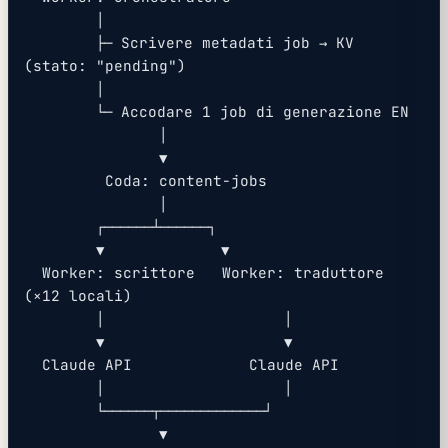
        │
        ├─ Scrivere metadati job → KV 
(stato: "pending")
        │
        └─ Accodare 1 job di generazione EN
               │
               ▼
         Coda: content-jobs
               │
        ┌──────┴──────┐
        ▼             ▼
  Worker: scrittore   Worker: traduttore 
(×12 locali)
        │                    │
        ▼                    ▼
  Claude API             Claude API
        │                    │
        └──────┬─────────────┘
               ▼