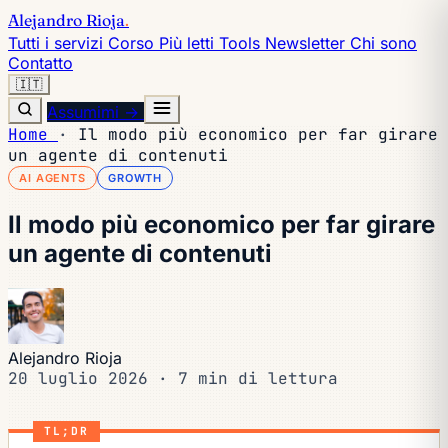
Alejandro Rioja
.
Tutti i servizi
Corso
Più letti
Tools
Newsletter
Chi sono
Contatto
🇮🇹
Assumimi →
Home
·
Il modo più economico per far girare
un agente di contenuti
AI AGENTS
GROWTH
Il modo più economico per far girare
un agente di contenuti
Alejandro Rioja
20 luglio 2026
·
7 min di lettura
TL;DR