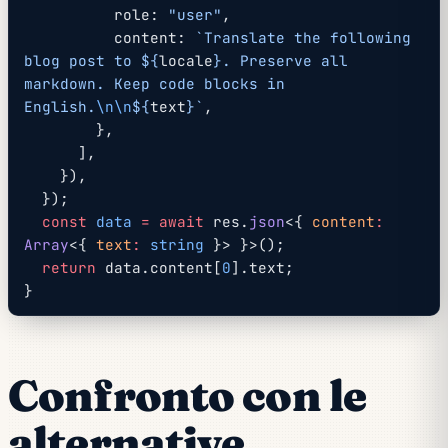
          role: 
"user"
,
          content: 
`Translate the following 
blog post to ${
locale
}. Preserve all 
markdown. Keep code blocks in 
English.
\n\n
${
text
}`
,
        },
      ],
    }),
  });
  const
 data
 =
 await
 res.
json
<{ 
content
:
Array
<{ 
text
:
 string
 }> }>();
  return
 data.content[
0
].text;
}
Confronto con le
alternative