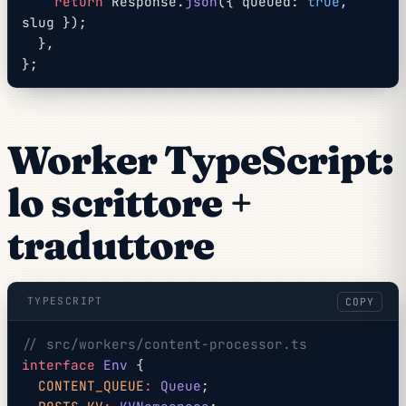
    return
 Response.
json
({ queued: 
true
, 
slug });
  },
};
Worker TypeScript:
lo scrittore +
traduttore
TYPESCRIPT
COPY
// src/workers/content-processor.ts
interface
 Env
 {
  CONTENT_QUEUE
:
 Queue
;