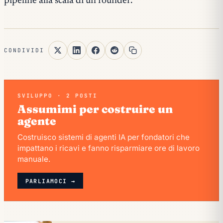
pipeline alla scala di un founder.
CONDIVIDI
SVILUPPO · 2 POSTI
Assumimi per costruire un
agente
Costruisco sistemi di agenti IA per fondatori che
impattano i ricavi e fanno risparmiare ore di lavoro
manuale.
PARLIAMOCI →