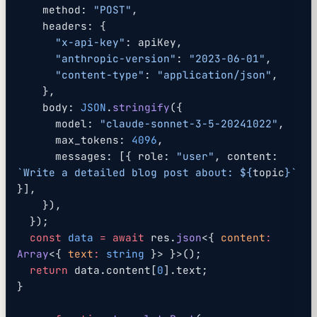
    method: 
"POST"
,
    headers: {
      "x-api-key"
: apiKey,
      "anthropic-version"
: 
"2023-06-01"
,
      "content-type"
: 
"application/json"
,
    },
    body: 
JSON
.
stringify
({
      model: 
"claude-sonnet-3-5-20241022"
,
      max_tokens: 
4096
,
      messages: [{ role: 
"user"
, content: 
`Write a detailed blog post about: ${
topic
}`
}],
    }),
  });
  const
 data
 =
 await
 res.
json
<{ 
content
:
Array
<{ 
text
:
 string
 }> }>();
  return
 data.content[
0
].text;
}