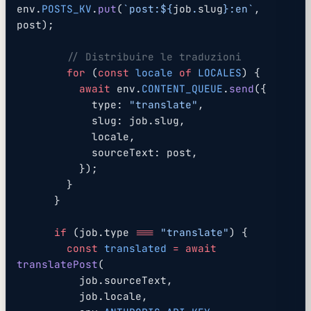
env.
POSTS_KV
.
put
(
`post:${
job
.
slug
}:en`
, 
post);
        // Distribuire le traduzioni
        for
 (
const
 locale
 of
 LOCALES
) {
          await
 env.
CONTENT_QUEUE
.
send
({
            type: 
"translate"
,
            slug: job.slug,
            locale,
            sourceText: post,
          });
        }
      }
      if
 (job.type 
===
 "translate"
) {
        const
 translated
 =
 await
translatePost
(
          job.sourceText,
          job.locale,