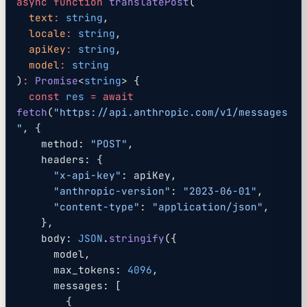
async
 function
 translatePost
(
  text
:
 string
,
  locale
:
 string
,
  apiKey
:
 string
,
  model
:
 string
)
:
 Promise
<
string
> {
  const
 res
 =
 await
fetch
(
"https://api.anthropic.com/v1/messages
"
, {
    method: 
"POST"
,
    headers: {
      "x-api-key"
: apiKey,
      "anthropic-version"
: 
"2023-06-01"
,
      "content-type"
: 
"application/json"
,
    },
    body: 
JSON
.
stringify
({
      model,
      max_tokens: 
4096
,
      messages: [
        {