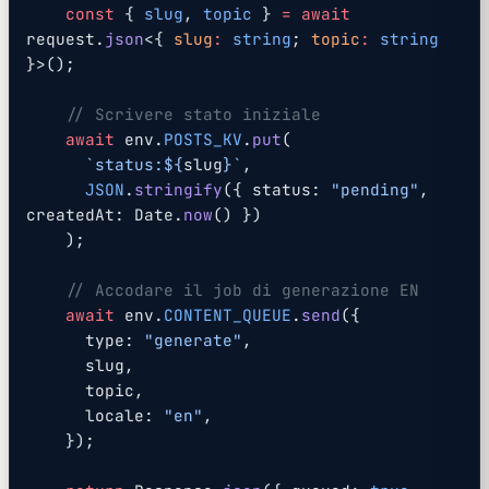
    const
 { 
slug
, 
topic
 } 
=
 await
request.
json
<{ 
slug
:
 string
; 
topic
:
 string
}>();
    // Scrivere stato iniziale
    await
 env.
POSTS_KV
.
put
(
      `status:${
slug
}`
,
      JSON
.
stringify
({ status: 
"pending"
, 
createdAt: Date.
now
() })
    );
    // Accodare il job di generazione EN
    await
 env.
CONTENT_QUEUE
.
send
({
      type: 
"generate"
,
      slug,
      topic,
      locale: 
"en"
,
    });