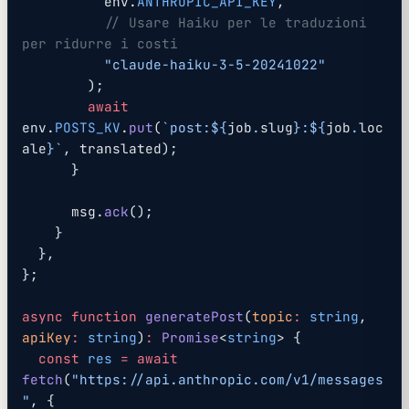
          env.
ANTHROPIC_API_KEY
,
          // Usare Haiku per le traduzioni 
per ridurre i costi
          "claude-haiku-3-5-20241022"
        );
        await
env.
POSTS_KV
.
put
(
`post:${
job
.
slug
}:${
job
.
loc
ale
}`
, translated);
      }
      msg.
ack
();
    }
  },
};
async
 function
 generatePost
(
topic
:
 string
, 
apiKey
:
 string
)
:
 Promise
<
string
> {
  const
 res
 =
 await
fetch
(
"https://api.anthropic.com/v1/messages
"
, {