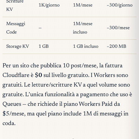
Scritture
1K/giorno
1M/mese
~300/giorno
KV
Messaggi
1M/mese
—
~300/mese
Code
incluso
Storage KV
1 GB
1 GB incluso
~200 MB
Per un sito che pubblica 10 post/mese, la fattura
Cloudflare è
$0
sul livello gratuito. I Workers sono
gratuiti. Le letture/scritture KV a quel volume sono
gratuite. L’unica funzionalità a pagamento che uso è
Queues — che richiede il piano Workers Paid da
$5/mese, ma quel piano include 1M di messaggi in
coda.