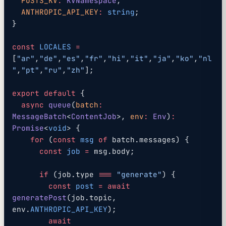
  POSTS_KV
:
 KVNamespace
;
  ANTHROPIC_API_KEY
:
 string
;
}
const
 LOCALES
 =
[
"ar"
,
"de"
,
"es"
,
"fr"
,
"hi"
,
"it"
,
"ja"
,
"ko"
,
"nl
"
,
"pt"
,
"ru"
,
"zh"
];
export
 default
 {
  async
 queue
(
batch
:
MessageBatch
<
ContentJob
>, 
env
:
 Env
)
:
Promise
<
void
> {
    for
 (
const
 msg
 of
 batch.messages) {
      const
 job
 =
 msg.body;
      if
 (job.type 
===
 "generate"
) {
        const
 post
 =
 await
generatePost
(job.topic, 
env.
ANTHROPIC_API_KEY
);
        await