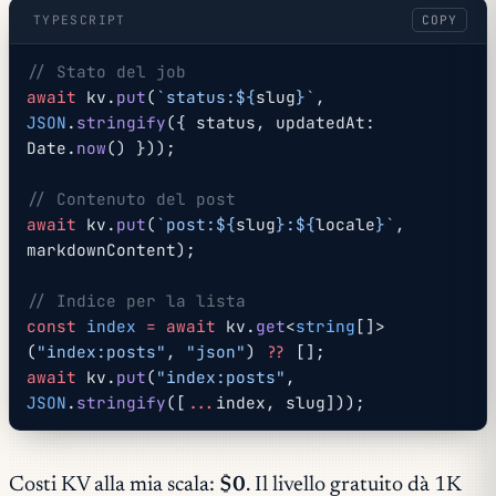
TYPESCRIPT
COPY
// Stato del job
await
 kv.
put
(
`status:${
slug
}`
, 
JSON
.
stringify
({ status, updatedAt: 
Date.
now
() }));
// Contenuto del post
await
 kv.
put
(
`post:${
slug
}:${
locale
}`
, 
markdownContent);
// Indice per la lista
const
 index
 =
 await
 kv.
get
<
string
[]>
(
"index:posts"
, 
"json"
) 
??
 [];
await
 kv.
put
(
"index:posts"
, 
JSON
.
stringify
([
...
index, slug]));
Costi KV alla mia scala:
$0
. Il livello gratuito dà 1K