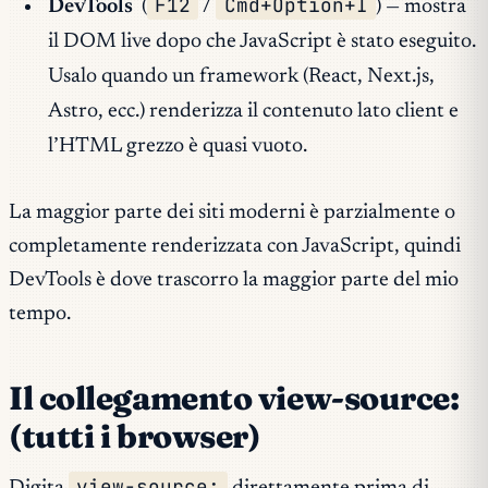
F12
Cmd+Option+I
DevTools
(
/
) — mostra
il DOM
live
dopo che JavaScript è stato eseguito.
Usalo quando un framework (React, Next.js,
Astro, ecc.) renderizza il contenuto lato client e
l’HTML grezzo è quasi vuoto.
La maggior parte dei siti moderni è parzialmente o
completamente renderizzata con JavaScript, quindi
DevTools è dove trascorro la maggior parte del mio
tempo.
Il collegamento view-source:
(tutti i browser)
view-source: