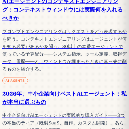
AIエージェントのコンテキストエンジニアリン
グ：コンテキストウィンドウには実際何を入れる
べきか
プロンプトエンジニアリングはリクエストをどう表現するか
を問う。コンテキストエンジニアリングはエージェントが何
を知る必要があるかを問う。30以上の本番エージェントで
使っている予算配分——システム指示、ツール定義、取得デ
ータ、履歴——と、ウィンドウが埋まったときに真っ先に削
るものを紹介する。
AI AGENTS
2026年、中小企業向けベストAIエージェント：私
が本当に選ぶもの
中小企業向けAIエージェントの実践的な購入ガイド——3つ
の本当のティア（既製SaaS、自作、カスタム開発）、あら