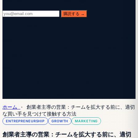
毎週水曜。28,400人以上の読者。無駄なし。
購読する →
メールをご確認ください。
確認メールをお送りしました — リンクをクリックして登録
を完了してください。1分以内に届かない場合は迷惑メール
をご確認ください。
登録が完了しました。
ようこそ — 次号がまもなくお手元に届きます。
すでに登録済みです — 毎週水曜日にお届けします。
ホーム
·
創業者主導の営業：チームを拡大する前に、適切
な買い手を見つけて接触する方法
ENTREPRENEURSHIP
GROWTH
MARKETING
創業者主導の営業：チームを拡大する前に、適切