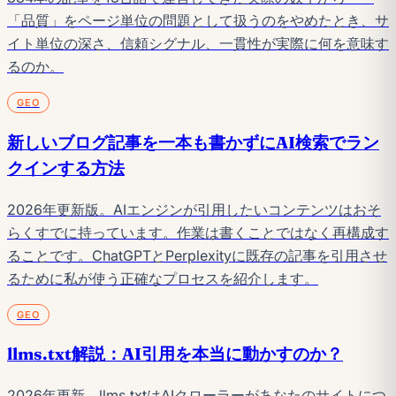
「品質」をページ単位の問題として扱うのをやめたとき、サ
イト単位の深さ、信頼シグナル、一貫性が実際に何を意味す
るのか。
GEO
新しいブログ記事を一本も書かずにAI検索でラン
クインする方法
2026年更新版。AIエンジンが引用したいコンテンツはおそ
らくすでに持っています。作業は書くことではなく再構成す
ることです。ChatGPTとPerplexityに既存の記事を引用させ
るために私が使う正確なプロセスを紹介します。
GEO
llms.txt解説：AI引用を本当に動かすのか？
2026年更新。llms.txtはAIクローラーがあなたのサイトにつ