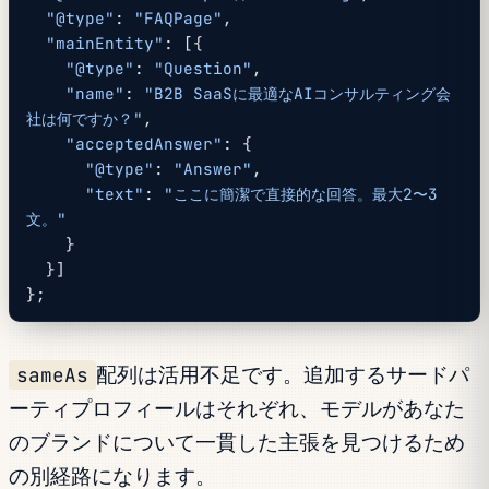
  "@type"
: 
"FAQPage"
,
  "mainEntity"
: [{
    "@type"
: 
"Question"
,
    "name"
: 
"B2B SaaSに最適なAIコンサルティング会
社は何ですか？"
,
    "acceptedAnswer"
: {
      "@type"
: 
"Answer"
,
      "text"
: 
"ここに簡潔で直接的な回答。最大2〜3
文。"
    }
  }]
};
sameAs
配列は活用不足です。追加するサードパ
ーティプロフィールはそれぞれ、モデルがあなた
のブランドについて一貫した主張を見つけるため
の別経路になります。