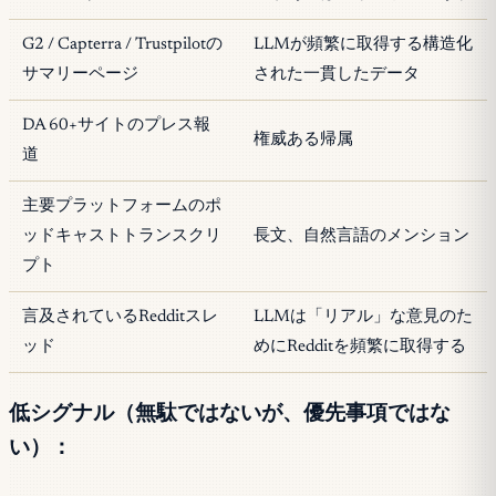
G2 / Capterra / Trustpilotの
LLMが頻繁に取得する構造化
サマリーページ
された一貫したデータ
DA 60+サイトのプレス報
権威ある帰属
道
主要プラットフォームのポ
ッドキャストトランスクリ
長文、自然言語のメンション
プト
言及されているRedditスレ
LLMは「リアル」な意見のた
ッド
めにRedditを頻繁に取得する
低シグナル（無駄ではないが、優先事項ではな
い）：