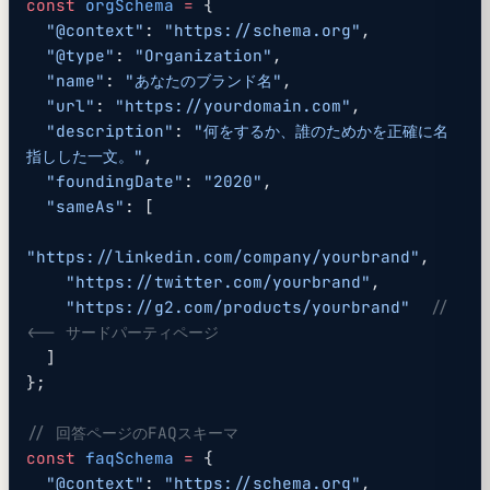
const
 orgSchema
 =
 {
  "@context"
: 
"https://schema.org"
,
  "@type"
: 
"Organization"
,
  "name"
: 
"あなたのブランド名"
,
  "url"
: 
"https://yourdomain.com"
,
  "description"
: 
"何をするか、誰のためかを正確に名
指しした一文。"
,
  "foundingDate"
: 
"2020"
,
  "sameAs"
: [
"https://linkedin.com/company/yourbrand"
,
    "https://twitter.com/yourbrand"
,
    "https://g2.com/products/yourbrand"
  // 
<-- サードパーティページ
  ]
};
// 回答ページのFAQスキーマ
const
 faqSchema
 =
 {
  "@context"
: 
"https://schema.org"
,