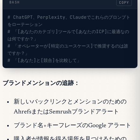
BASH
COPY
# ChatGPT、Perplexity、Claudeでこれらのプロンプト
をローテーション
# 「[あなたのカテゴリ]ツールで[あなたのICP]に最適なの
は何ですか？」
# 「オペレーターが[特定のユースケース]で推奨するのは誰
ですか？」
# 「[あなた]と[競合]を比較して」
ブランドメンションの追跡：
新しいバックリンクとメンションのための
AhrefsまたはSemrushブランドアラート
ブランド名+キーフレーズのGoogle アラート
購入者が情報を得る場所を見つけるための