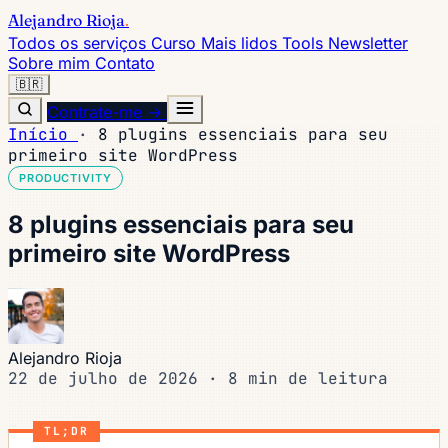
Alejandro Rioja
.
Todos os serviços
Curso
Mais lidos
Tools
Newsletter
Sobre mim
Contato
🇧🇷
Contrate-me →
Início
·
8 plugins essenciais para seu
primeiro site WordPress
PRODUCTIVITY
8 plugins essenciais para seu
primeiro site WordPress
Alejandro Rioja
22 de julho de 2026
·
8 min de leitura
TL;DR