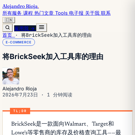
Alejandro Rioja
.
所有服务
课程
热门文章
Tools
电子报
关于我
联系
🇨🇳
雇用我 →
首页
·
将BrickSeek加入工具库的理由
E-COMMERCE
将BrickSeek加入工具库的理由
Alejandro Rioja
2026年7月23日
·
1 分钟阅读
TL;DR
BrickSeek是一款面向Walmart、Target和
Lowe's等零售商的库存及价格查询工具——最