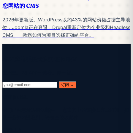
您网站的 CMS
2026年更新版。WordPress以约43%的网站份额占据主导地
位，Joomla正在衰退，Drupal重新定位为企业级和Headless
CMS——教您如何为项目选择正确的平台。
继续阅读
将AI实战手册发送到您的邮箱
每周三。28,400+ 读者。纯干货。
订阅 →
请查收邮箱。
我们已向您发送确认邮件 — 点击其中的链接以完成订阅。如
果一分钟内没收到，请检查垃圾邮件。
订阅成功。