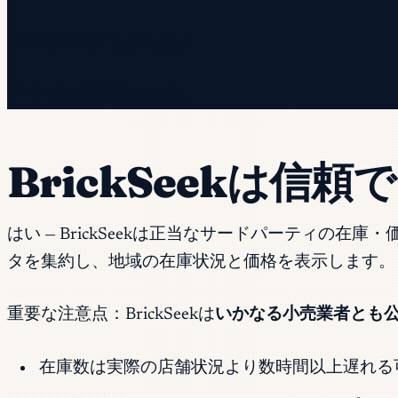
✓ 登録が完了しました！
✓ すでに登録済みです。
BrickSeekは信
はい — BrickSeekは正当なサードパーティ
タを集約し、地域の在庫状況と価格を表示します。
重要な注意点：BrickSeekは
いかなる小売業者とも
在庫数は実際の店舗状況より数時間以上遅れる