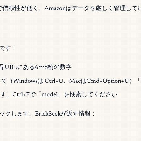
で信頼性が低く、Amazonはデータを厳しく管理して
です：
の商品URLにある6〜8桁の数字
indowsは Ctrl+U、MacはCmd+Option+
Ctrl+Fで「model」を検索してください
します。BrickSeekが返す情報：