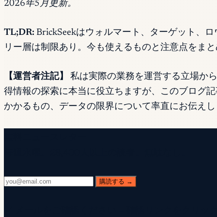
2026年5月更新。
TL;DR:
BrickSeekはウォルマート、ターゲッ
リー層は制限あり。今も使えるものと注意点をまと
【運営者注記】
私は実際の業務を運営する立場からツ
得情報の探索に本当に役立ちますが、このブログ記
かかるもの、データの限界について率直にお伝えし
無料ニュースレター
毎週水曜。28,400人以上の読者。無駄なし。
購読する →
✓ メールをご確認ください — 確認リンクをクリ