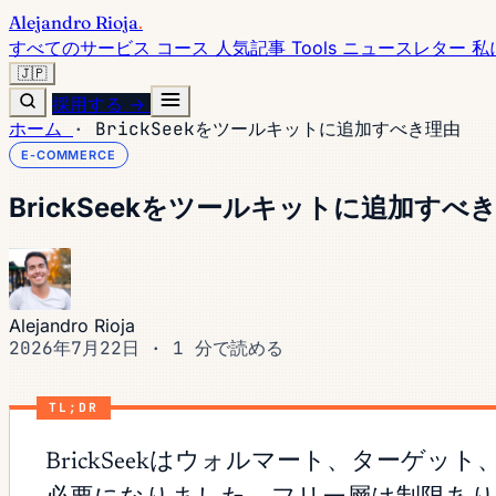
Alejandro Rioja
.
すべてのサービス
コース
人気記事
Tools
ニュースレター
私
🇯🇵
採用する →
ホーム
·
BrickSeekをツールキットに追加すべき理由
E-COMMERCE
BrickSeekをツールキットに追加すべ
Alejandro Rioja
2026年7月22日
·
1 分で読める
TL;DR
BrickSeekはウォルマート、ターゲ