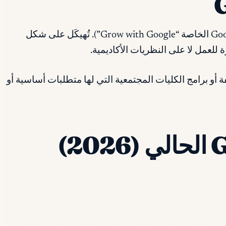
شهادات Google Career Certificates هي برامج إلكترونية تُستضاف أساسًا على Coursera (ومتاحة أيضًا عبر مبادرة Google الخاصة “Grow with Google”). تُهيكَل على شكل
 للعمل لا على النظريات الأكاديمية.
ة أو برامج الكليات المجتمعية التي لها متطلبات أساسية أو