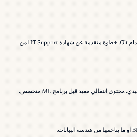
تُركّز على النصوص البرمجية بـ Python لعمليات تقنية المعلومات: الأتمتة، وواجهات API، والتحكم في الإصدارات باستخدام Git. خطوة متقدمة عن شهادة IT Support لمن