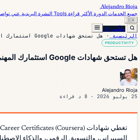
.
Alejandro Rioja
جميع الخدمات
الدورة
الأكثر قراءة
Tools
النشرة البريدية
عني
تواص
🇸🇦
وظّفني →
الرئيسية
·
هل تستحق شهادات Google استثمارك المهني؟
PRODUCTIVITY
هل تستحق شهادات Google استثمارك المهني؟
Alejandro Rioja
25 يوليو 2026
·
8 د قراءة
السيبراني، والتسويق الرقمي، والذكاء الاصطنا