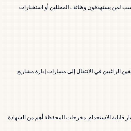
 (Tableau)، ولغة البرمجة R على المستوى التمهيدي. الأنسب لمن يستهدفون وظائف المحللين أو استخبارات
 Agile/Scrum، والتواصل مع أصحاب المصلحة، وأدوات مثل Asana. مفيدة للمنسقين الراغبين في الانتقال إلى مسارات إدارة مشاريع
ى النهاية: البحث، والإطارات السلكية، والنماذج الأولية في Figma، واختبار قابلية الاستخدام. مخرجات المحفظة أهم من الشهادة