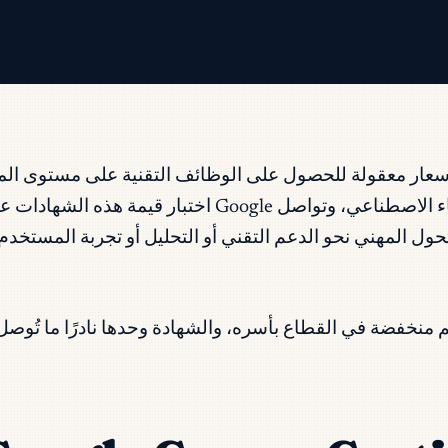
Google C هي مسار قانوني وبأسعار معقولة للحصول على الوظائف التقنية على
في عام 2026، توسّع الكتالوج ليشمل برامج تركز على الذكا
ل المهني نحو الدعم التقني أو التحليل أو تجربة المستخدم
التعلم منخفضة في القطاع بأسره، والشهادة وحدها نادرًا ما