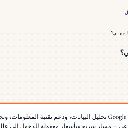
ل
تغطي شهادات Google Career Certificates (Coursera) تحليل البيانات، 
عي — مسار سريع وبأسعار معقولة للدخول إلى عالم ا