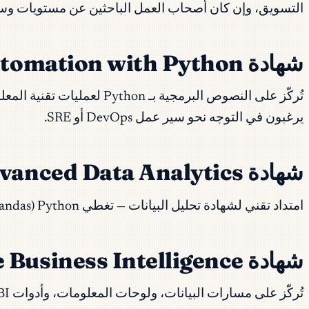
التسويق، وإن كان أصحاب العمل الباحثين عن مستويات وس
شهادة Google IT Automation with Python المهنية
يرغبون في التوجه نحو سير عمل DevOps أو SRE.
شهادة Google Advanced Data Analytics المهنية
امتداد تقني لشهادة تحليل البيانات — تغطي Python (pandas وNumPy وsklearn)، والإحصاء، والانحدار، وتعلم الآلة التمهيدي. محتوى انتقالي مفيد قبل برنامج ML متخصص.
شهادة Google Business Intelligence المهنية
تُركّز على مسارات البيانات، ولوحات المعلومات، وأدوات BI. مُوجَّهة للمحللين الراغبين في التحرك نحو وظائف مهندس BI أو ما يتاخمها من هندسة البيانات.