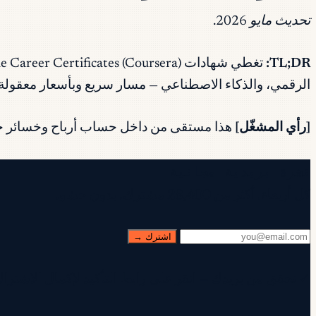
تحديث مايو 2026.
TL;DR:
الرقمي، والذكاء الاصطناعي — مسار سريع وبأسعار معقولة 
[رأي المشغّل]
هذا مستقى من داخل حساب أرباح وخسائر حقيق
نشرة بريدية مجانية
كل أربعاء. أكثر من 28,400 مشترك. بدون حشو.
اشترك →
✓ تحقق من بريدك — انقر على رابط التأكيد لإكمال الاشتراك