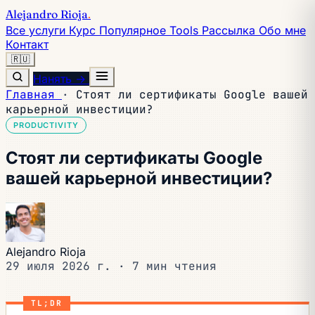
Alejandro Rioja
.
Все услуги
Курс
Популярное
Tools
Рассылка
Обо мне
Контакт
🇷🇺
Нанять →
Главная
·
Стоят ли сертификаты Google вашей
карьерной инвестиции?
PRODUCTIVITY
Стоят ли сертификаты Google
вашей карьерной инвестиции?
Alejandro Rioja
29 июля 2026 г.
·
7 мин чтения
TL;DR