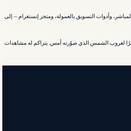
ات، وشارات البث المباشر، وأدوات التسويق بالعمولة، ومتجر إنستغرام — إلى
يرًا لغروب الشمس الذي صوّرته أمس. يتراكم له مشاهدات