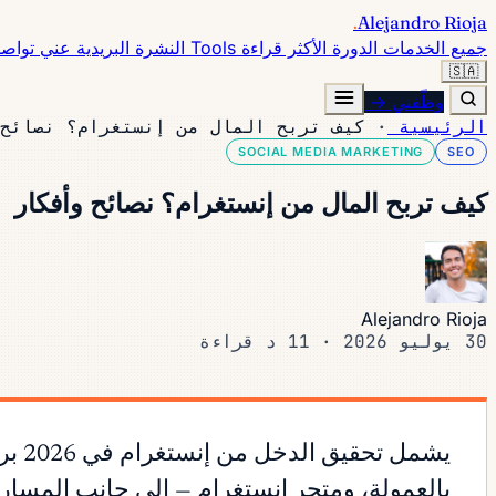
.
Alejandro Rioja
جميع الخدمات
الدورة
الأكثر قراءة
Tools
النشرة البريدية
عني
تواص
🇸🇦
وظّفني →
الرئيسية
·
كيف تربح المال من إنستغرام؟ نصائح 
SOCIAL MEDIA MARKETING
SEO
كيف تربح المال من إنستغرام؟ نصائح وأفكار
Alejandro Rioja
30 يوليو 2026
·
11 د قراءة
يشمل
بالعمولة، ومتجر إنستغرام — إلى جانب المسارا