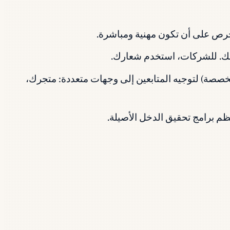
احرص على أن تكون مهنية ومباشرة.
هك. للشركات، استخدم شعارك.
 سيرتك الذاتية. استخدم أداة رابط في السيرة الذاتية (Later أو Linktree أو صفحة مخصصة) لتوجيه المتابعين إلى وجهات متعددة: متجرك،
ظم برامج تحقيق الدخل الأصيلة.