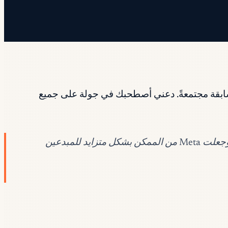
سابقة مجتمعةً. دعني أصطحبك في جولة على جميع
نما إنستغرام ليتجاوز ملياري مستخدم نشط شهريًا. ولا يزال يُعدّ من أهم المنصات للوصول إلى الجماهير دون سن 35 — وجعلت Meta من الممكن بشكل متزايد للمبدعين