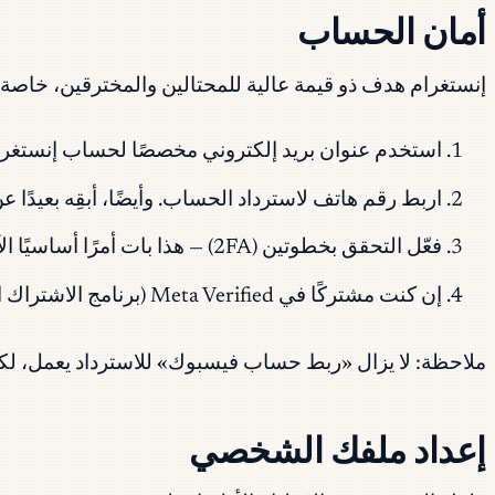
أمان الحساب
إنستغرام هدف ذو قيمة عالية للمحتالين والمخترقين، خاصة 
استخدم عنوان بريد إلكتروني مخصصًا لحساب إنستغرام.
اربط رقم هاتف لاسترداد الحساب. وأيضًا، أبقِه بعيدً
فعّل التحقق بخطوتين (2FA) — هذا بات أمرًا أساسيًا الآن. استخدم تطبيق مصادقة بدلًا من الرسائل النصية قدر الإمكان.
إن كنت مشتركًا في Meta Verified (برنامج الاشتراك المدفوع)، فستحصل على وصول أسرع للدعم، وهذا مهم إن تعرّض حسابك للاختراق.
ملاحظة: لا يزال «ربط حساب فيسبوك» للاسترداد يعمل، لكن تطوّرت بنية حسابات Meta — و2FA هو 
إعداد ملفك الشخصي