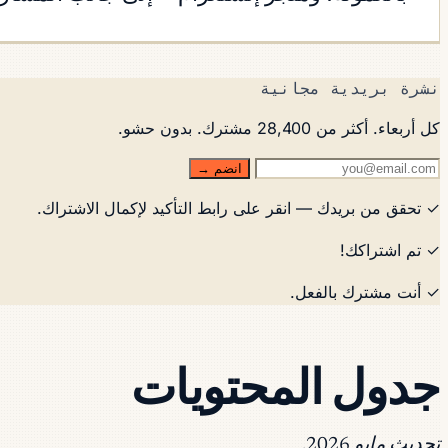
نشرة بريدية مجانية
كل أربعاء. أكثر من 28,400 مشترك. بدون حشو.
انضم →
✓ تحقق من بريدك — انقر على رابط التأكيد لإكمال الاشتراك.
✓ تم اشتراكك!
✓ أنت مشترك بالفعل.
جدول المحتويات
تحديث مايو 2026.