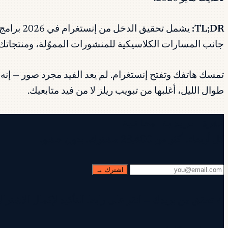
TL;DR:
يشمل تحق
جانب المسارات الكلاسيكية للمنشورات المموّلة، ومنتجاتك 
تمسك هاتفك وتفتح إنستغرام. لم يعد الفيد مجرد صور — إن
طوال الليل، أغلبها من تبويب ريلز لا من فيد متابعيك.
نشرة بريدية مجانية
كل أربعاء. أكثر من 28,400 مشترك. بدون حشو.
اشترك →
✓ تحقق من بريدك — انقر على رابط التأكيد لإكمال الاشتراك