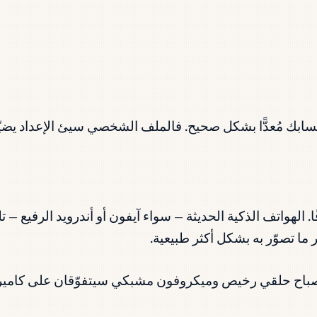
ابك مُعدًّا بشكل صحيح. فالملف الشخصي سيئ الإعداد يضيّع
ا. الهواتف الذكية الحديثة — سواء آيفون أو أندرويد الرفيع —
ي رخيص وميكروفون مشبكي سيتفوّقان على كاميرا DSLR يُستخدم بشكل سي