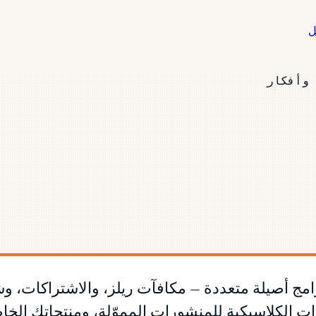
ل
وأفكار
 تحقيق الدخل من إنستغرام في 2026 برامج أصيلة متعددة — مكافآت ريلز،
ت الكلاسيكية للمنشورات المموّلة، ومنتجاتك الخا