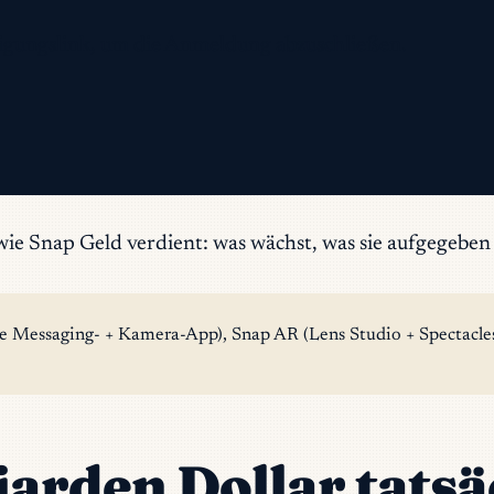
ätigungslink, um die Anmeldung abzuschließen.
ie Snap Geld verdient: was wächst, was sie aufgegeben 
die Messaging- + Kamera-App), Snap AR (Lens Studio + Spectacl
liarden Dollar tat