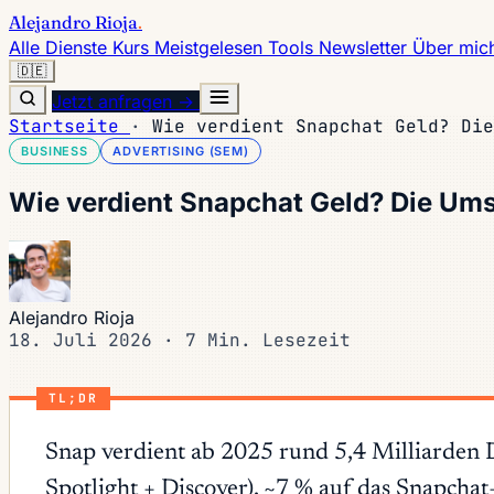
Alejandro Rioja
.
Alle Dienste
Kurs
Meistgelesen
Tools
Newsletter
Über mic
🇩🇪
Jetzt anfragen →
Startseite
·
Wie verdient Snapchat Geld? Die
BUSINESS
ADVERTISING (SEM)
Wie verdient Snapchat Geld? Die Um
Alejandro Rioja
18. Juli 2026
·
7 Min. Lesezeit
TL;DR
Snap verdient ab 2025 rund 5,4 Milliarden 
Spotlight + Discover), ~7 % auf das Snapch