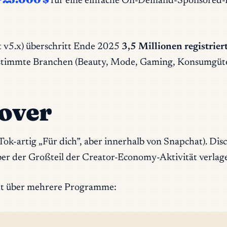
für eine einfache On-Demand-Sponsored-L
t v5.x) überschritt Ende 2025
3,5 Millionen registrier
estimmte Branchen (Beauty, Mode, Gaming, Konsumgüte
cover
Tok-artig „Für dich”, aber innerhalb von Snapchat). Disc
er der Großteil der
Creator-Economy
-Aktivität verla
ght über mehrere Programme: