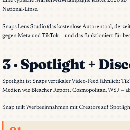
Eine typische Marken-AR-Kampagne kostet 2026 ab
National-Linse.
Snaps Lens Studio (das kostenlose Autorentool, derzei
gegen Meta und TikTok — und das funktioniert für b
3 · Spotlight + Dis
Spotlight ist Snaps vertikaler Video-Feed (ähnlich: Tik
Medien wie Bleacher Report, Cosmopolitan, WSJ — ab
Snap teilt Werbeeinnahmen mit Creators auf Spotli