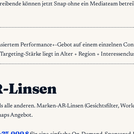
reibende können jetzt Snap ohne ein Mediateam betreib
asiertem Performance+-Gebot auf einem einzelnen Conv
rgeting-Stärke liegt in Alter + Region + Interessenclust
R-Linsen
 als alle anderen. Marken-AR-Linsen (Gesichtsfilter, Wor
naps Angebot.
~25.000 $