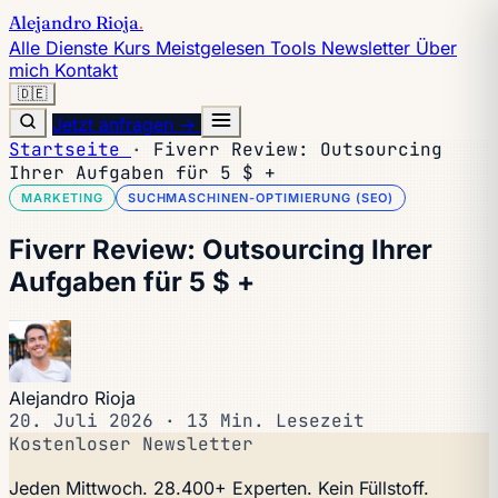
Alejandro Rioja
.
Alle Dienste
Kurs
Meistgelesen
Tools
Newsletter
Über
mich
Kontakt
🇩🇪
Jetzt anfragen →
Startseite
·
Fiverr Review: Outsourcing
Ihrer Aufgaben für 5 $ +
MARKETING
SUCHMASCHINEN-OPTIMIERUNG (SEO)
Fiverr Review: Outsourcing Ihrer
Aufgaben für 5 $ +
Alejandro Rioja
20. Juli 2026
·
13 Min. Lesezeit
Kostenloser Newsletter
Jeden Mittwoch. 28.400+ Experten. Kein Füllstoff.