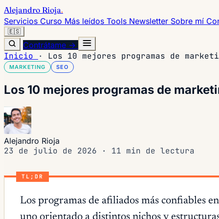
Alejandro Rioja
.
Servicios
Curso
Más leídos
Tools
Newsletter
Sobre mí
Con
🇪🇸
Contrátame →
Inicio
·
Los 10 mejores programas de marketi
MARKETING
SEO
Los 10 mejores programas de marketi
Alejandro Rioja
23 de julio de 2026
·
11 min de lectura
TL;DR
Los programas de afiliados más confiables en
uno orientado a distintos nichos y estructura