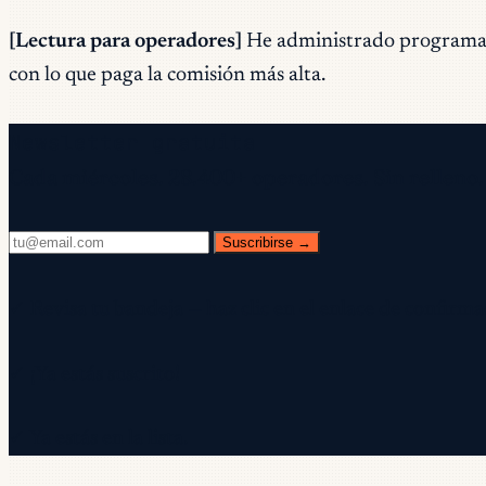
[Lectura para operadores]
He administrado programas de
con lo que paga la comisión más alta.
Newsletter gratuita
Cada miércoles. 28.400+ operadores. Sin relleno.
Suscribirse →
✓ Revisa tu bandeja — haz clic en el enlace de confirma
✓ ¡Ya estás suscrito!
✓ Ya estás en la lista.