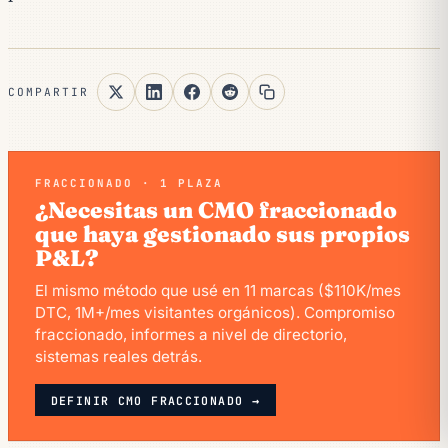
COMPARTIR
FRACCIONADO · 1 PLAZA
¿Necesitas un CMO fraccionado
que haya gestionado sus propios
P&L?
El mismo método que usé en 11 marcas ($110K/mes
DTC, 1M+/mes visitantes orgánicos). Compromiso
fraccionado, informes a nivel de directorio,
sistemas reales detrás.
DEFINIR CMO FRACCIONADO →