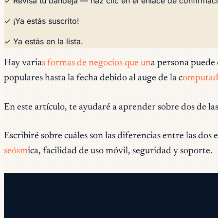
✓ Revisa tu bandeja — haz clic en el enlace de confirmaci
✓ ¡Ya estás suscrito!
✓ Ya estás en la lista.
Hay varia
s formas de negocios que un
a persona puede e
populares hasta la fecha debido al auge de la c
omputad
En este artículo, te ayudaré a aprender sobre dos de l
Escribiré sobre cuáles son las diferencias entre las dos
seósm
ica, facilidad de uso móvil, seguridad y soporte.
Newsletter gratuita
Cada miércoles. 28.400+ operadores. Sin relleno.