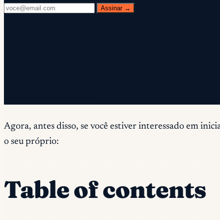
Assinar →
✓ Verifique sua caixa de entrada — clique no link de co
✓ Inscrição concluída!
✓ Você já está na lista.
Agora, antes disso, se você estiver interessado em inic
o seu próprio:
Table of contents