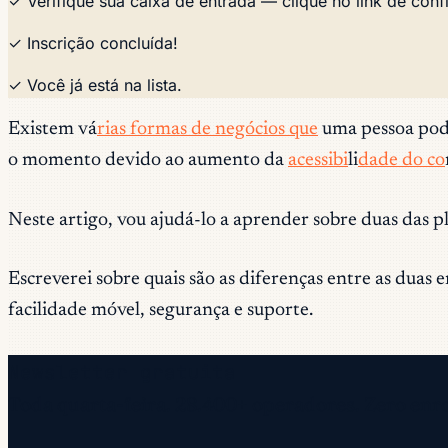
✓ Verifique sua caixa de entrada — clique no link de conf
✓ Inscrição concluída!
✓ Você já está na lista.
Existem vá
rias formas de negócios que
uma pessoa pode
o momento devido ao aumento da
acessibi
li
dade do co
Neste artigo, vou ajudá-lo a aprender sobre duas das 
Escreverei sobre quais são as diferenças entre as duas
facilidade móvel, segurança e suporte.
Newsletter gratuita
Toda quarta-feira. 28.400+ operadores. Zero enr