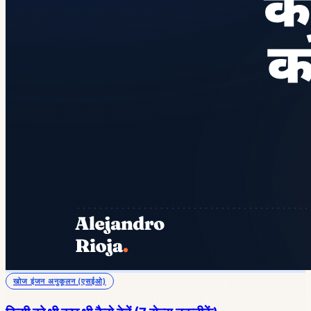
खोज इंजन अनुकूलन (एसईओ)