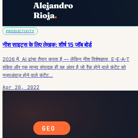
PRODUCTIVITY
नीश साइट्स के लिए लेखक: शीर्ष 15 जॉब बोर्ड
2026 में, AI ढांचा तैयार करता है — लेकिन नीश विशेषज्ञता, E-E-A-T
संकेत और एक मानव संपादक ही वह अंतर है जो रैंक होने वाले कंटेंट को
नज़रअंदाज़ होने वाले कंटेंट…
Apr 20, 2022