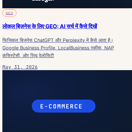
GEO
लोकल बिज़नेस के लिए GEO: AI सर्च में कैसे दिखें
फिजिकल बिज़नेस ChatGPT और Perplexity में कैसे आता है।
Google Business Profile, LocalBusiness स्कीमा, NAP
कंसिस्टेंसी, और रिव्यू वेलोसिटी
May 31, 2026