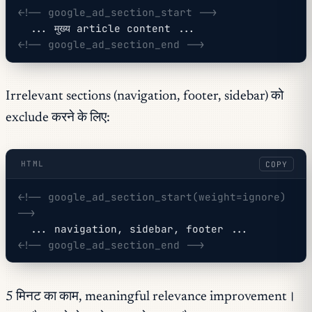
<!-- google_ad_section_start -->
  ... मुख्य article content ...
<!-- google_ad_section_end -->
Irrelevant sections (navigation, footer, sidebar) को
exclude करने के लिए:
HTML
COPY
<!-- google_ad_section_start(weight=ignore) 
-->
  ... navigation, sidebar, footer ...
<!-- google_ad_section_end -->
5 मिनट का काम, meaningful relevance improvement।