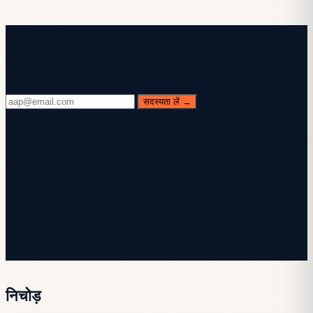
मुफ़्त न्यूज़लेटर
हर बुधवार। 28,400+ पाठक। बिना फालतू बात।
सदस्यता लें →
✓ अपना इनबॉक्स देखें — साइन-अप पूरा करने के लिए पुष्टि लिंक पर
क्लिक करें।
✓ आपकी सदस्यता हो गई!
✓ आप पहले से सूची में हैं।
निचोड़