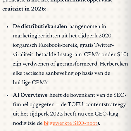
publicatie is
hoe het implementatieoppervlak
eruitziet in 2026
:
De
distributiekanalen
aangenomen in
marketingberichten uit het tijdperk 2020
(organisch Facebook-bereik, gratis Twitter-
viraliteit, betaalde Instagram-CPM’s onder $10)
zijn verdwenen of getransformeerd. Herbereken
elke tactische aanbeveling op basis van de
huidige CPM’s.
AI Overviews
heeft de bovenkant van de SEO-
funnel opgegeten — de TOFU-contentstrateegy
uit het tijdperk 2022 heeft nu een GEO-laag
nodig (zie de
bijgewerkte SEO-noot
).