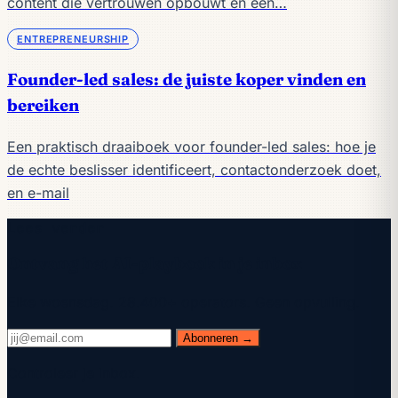
content die vertrouwen opbouwt en een…
ENTREPRENEURSHIP
Founder-led sales: de juiste koper vinden en
bereiken
Een praktisch draaiboek voor founder-led sales: hoe je
de echte beslisser identificeert, contactonderzoek doet,
en e-mail
Lees verder
Ontvang het AI-playbook in je inbox
Elke woensdag. 28.400+ operators. Geen opvulling.
Abonneren →
Controleer je inbox.