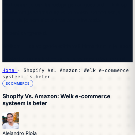
We hebben je een bevestigingsmail gestuurd — klik op
de link om je aanmelding te voltooien. Controleer je
spam als je hem niet binnen een minuut ziet.
Je bent aangemeld.
Welkom — de volgende editie valt binnenkort in je inbox.
Je staat al op de lijst — kijk er elke woensdag naar uit.
Home
·
Shopify Vs. Amazon: Welk e-commerce
systeem is beter
ECOMMERCE
Shopify Vs. Amazon: Welk e-commerce
systeem is beter
Alejandro Rioja