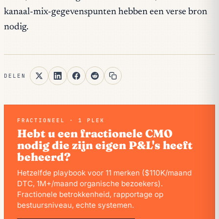
kanaal-mix-gegevenspunten hebben een verse bron
nodig.
DELEN
FRACTIONEEL · 1 PLEK
Hebt u een fractionele CMO
nodig die zijn eigen P&L's heeft
beheerd?
Hetzelfde playbook voor 11 merken ($110K/maand
DTC, 1M+/maand organische bezoekers).
Fractionele betrokkenheid, rapportage op
bestuursniveau, echte systemen.