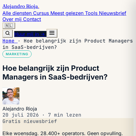
Alejandro Rioja
.
Alle diensten
Cursus
Meest gelezen
Tools
Nieuwsbrief
Over mij
Contact
🇳🇱
Huur mij in →
Home
·
Hoe belangrijk zijn Product Managers
in SaaS-bedrijven?
MARKETING
Hoe belangrijk zijn Product
Managers in SaaS-bedrijven?
Alejandro Rioja
20 juli 2026
·
7 min lezen
Gratis nieuwsbrief
Elke woensdag. 28.400+ operators. Geen opvulling.