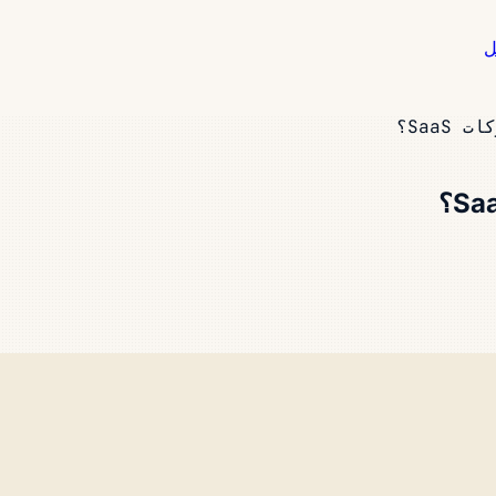
ل
Saa؟