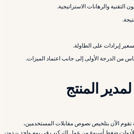
ن التقنية والرهانات الاستراتيجية.
يجة.
وClaude وGemini وأدوات PM المتخصصة تقوم الآن بتلخيص نصوص مقابلات المستخدمين،
ير المنتج الذي يستخدم هذه الأدوات ضغط أسبوع من عمل التركيب في يوم واحد — دون