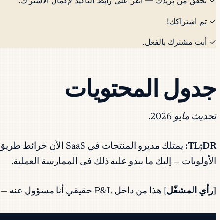
✓ تحقق من بريدك — انقر على رابط التأكيد لإكمال الاشتراك.
✓ تم اشتراكك!
✓ أنت مشترك بالفعل.
جدول المحتويات
تحديث مايو 2026.
TL;DR:
الأولويات — إليك ما يبدو عليه ذلك في الممارسة العملية.
[رأي المشغّل]
هذا من داخل P&L حقيقي أنا مسؤول عنه — وليس نظرية. إذا كان شيء ما لا يؤدي دوره في خط إيرادات حي، فلن تجده هنا.