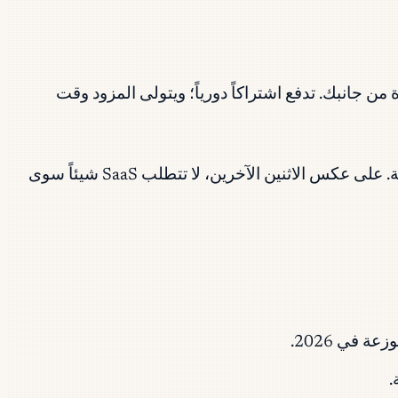
لاك أجهزة من جانبك. تدفع اشتراكاً دورياً؛ ويتولى المزود وقت
تقع SaaS إلى جانب IaaS (البنية التحتية كخدمة) وPaaS (المنصة كخدمة) بوصفها الفروع الرئيسية الثلاثة للحوسبة السحابية. على عكس الاثنين الآخرين، لا تتطلب SaaS شيئاً سوى
 في 2026.
.