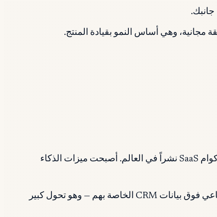
جانبك.
تعد مجموعة أدوات الإنتاجية والتعاون من Google (Docs وSheets وMeet وGmail) من أكثر أكوام SaaS نشراً في العالم. أصبحت ميزات الذكاء
منصة CRM المهيمنة. في 2026 تتيح طبقة Agentforce الخاصة بهم للعملاء نشر وكلاء الذكاء الاصطناعي فوق بيانات CRM الخاصة بهم — وهو تحول كبير