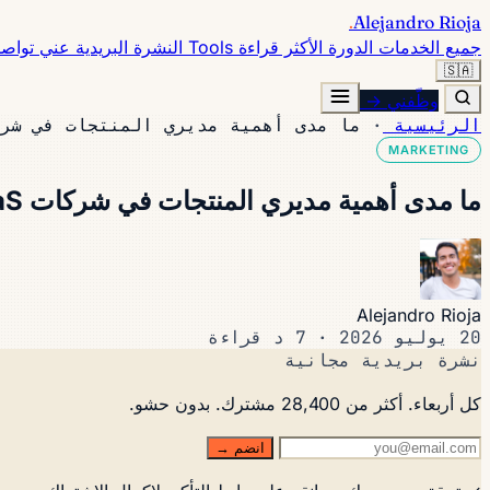
.
Alejandro Rioja
جميع الخدمات
الدورة
الأكثر قراءة
Tools
النشرة البريدية
عني
تواص
🇸🇦
وظّفني →
الرئيسية
·
ما مدى أهمية مديري المنتجات في شركات S
MARKETING
ما مدى أهمية مديري المنتجات في شركات SaaS؟
Alejandro Rioja
20 يوليو 2026
·
7 د قراءة
نشرة بريدية مجانية
كل أربعاء. أكثر من 28,400 مشترك. بدون حشو.
انضم →