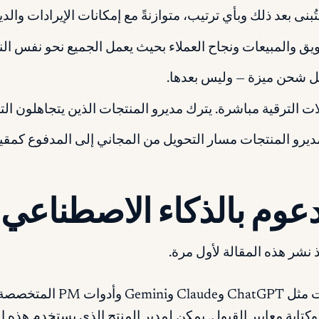
نى بعد ذلك وبأي ترتيب، متوازنةً مع إمكانات الإيرادات والديو
ق والمبيعات ونجاح العملاء بحيث يعمل الجميع نحو نفس النت
قبل شحن ميزة — وليس بعدها.
ذ نشر هذه المقالة لأول مرة.
أدوات مثل ChatGPT 
ستخراج الأنماط في تذاكر الدعم، وإنشاء مسودات PRD، وكتابة معايير القبول. يمكن لمد