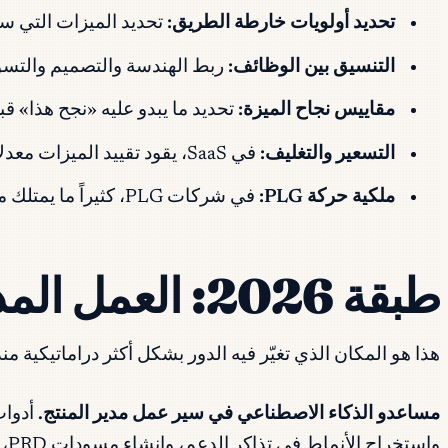
تحديد أولويات خارطة الطريق:
تحديد الميزات التي ستُب
التنسيق بين الوظائف:
ربط الهندسة والتصميم والتسوي
مقاييس نجاح الميزة:
تحديد ما يبدو عليه «نجح هذا» 
التسعير والتغليف:
في SaaS، يقود تقييد الميزات معدلات الترقية مباشرة. يترك مديرو المنتجات الذين يتجاهلون التسعير إيرادات على الطاولة.
ملكية حركة PLG:
في شركات PLG، كثيراً ما يمتلك مديرو المنتجات مسار التحويل من المجاني إلى المدفوع كمقياس من الدرجة الأولى إلى جانب اعتماد الميزات.
طبقة 2026: العمل المدعوم بالذكاء الاصطناعي لمدير المنتج
هذا هو المكان الذي تغيّر فيه الدور بشكل أكثر دراماتيكية من
مساعدو الذكاء الاصطناعي في سير عمل مدير المنتج.
وا