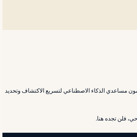
ي SaaS الآن خرائط طريق ميزات الذكاء الاصطناعي، ويقودون حركات PLG، ويستخدمون مساعدي الذكاء الاصطناعي لتسريع الاكتشاف وتحديد