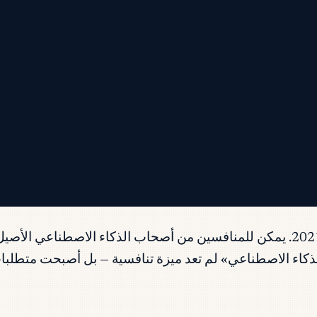
.
عالم SaaS في 2026 ليس نفس العمل الذي كان عليه في 2021. يمكن للمنافسين من أصحاب
شركة ناشئة B2B تقريباً. و«ميزات الذكاء الاصطناعي» لم تعد ميزة تنافسية — ب