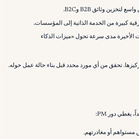
خزين وثائق B2B وB2C.
ت في مساحة عمل واحدة. يوضح الطرح العدواني للميزات AI في السنوات الأخيرة مدى سرعة تحول «ميزات الذكاء
مستواهم أو مغادرتهم.