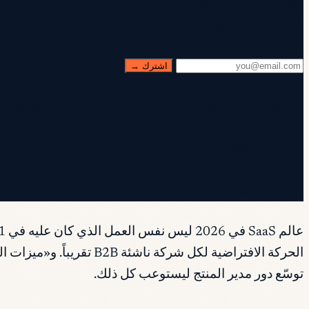
نشرة بريدية مجانية
كل أربعاء. أكثر من 28,400 مشترك. بدون حشو.
اشترك →
✓ تحقق من بريدك — انقر على رابط التأكيد لإكمال الاشتراك
✓ تم اشتراكك!
✓ أنت مشترك بالفعل.
الحركة الافتراضية لكل 
توسّع دور مدير المنتج ليستوعب كل ذلك.