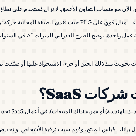
ن مع منصات التعاون الأعمق. لا تزال تُستخدم على نطاق واسع لت
قية كبيرة من الخدمة الذاتية إلى المؤسسات.
مستندات + ويكي + قواعد بيانا
ركات SaaS؟
و «من» (ذلك للمبيعات). في أعمال SaaS تحديداً، يغطي دور PM:
 بيانات قياس المنتج، وفهم سبب ترقية الأشخاص أو تخفيض 