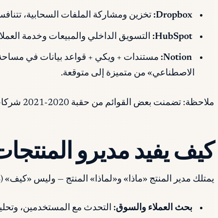
Dropbox:
تخزين ومشاركة الملفات السحابية، تتنافس الآ
HubSpot:
التسويق الداخلي والمبيعات وخدمة العملاء — مثال قوي على PLG حيث تغذي الطبقة المجانية حركة تر
Notion:
الاصطناعي» من متميزة إلى متوقعة.
ملاحظة: تضمنت بعض القوائم من حقبة 2020-2021 شركات تحولت منذ ذلك الحين أو جرى الاستحواذ عليها أو ضيّقت تركيزها. تحقق من أي مورد محدد قبل بناء حالة عمل حوله.
كيف يفيد مديرو المنتجات ش
يمتلك مدير المنتج «ماذا» و«لماذا» المنتج — وليس «كيف» (ذلك للهندسة) أ
بحث العملاء والسوق:
التحدث مع المستخدمين، وتحليل