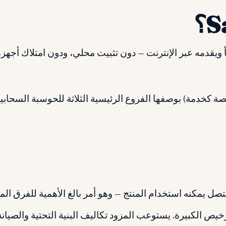
ن مزوداً يستضيف تطبيقاً ويقدمه عبر الإنترنت — دون تثبيت محلي، ودون امت
 يمكنه استخدام المنتج — وهو أمر بالغ الأهمية للفرق الموزعة
ص الكبيرة. يستوعب المزود تكاليف البنية التحتية والصيانة