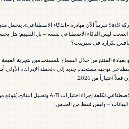
لدى كل شركة SaaS تقريباً الآن مبادرة «الذكاء الاصطناعي»
لجزء الصعب ليس الذكاء الاصطناعي نفسه — بل التقييم: هل ي
 منافس تكراره في سبرينت؟
 بقيادة المنتج من خلال السماح للمستخدمين بتجربة القيمة
اصطناعي توجيه مستخدم جديد إلى «لحظة الإدراك» الأولى أسر
ن البيانات — وليس فقط من الحدس.