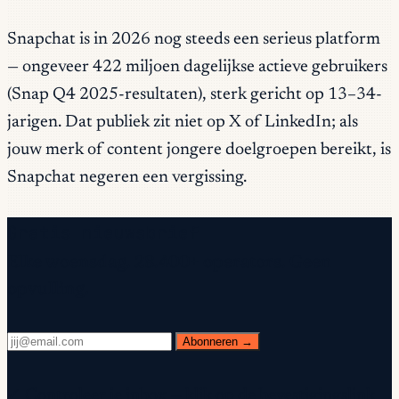
Snapchat is in 2026 nog steeds een serieus platform
— ongeveer 422 miljoen dagelijkse actieve gebruikers
(Snap Q4 2025-resultaten), sterk gericht op 13–34-
jarigen. Dat publiek zit niet op X of LinkedIn; als
jouw merk of content jongere doelgroepen bereikt, is
Snapchat negeren een vergissing.
Gratis nieuwsbrief
Elke woensdag. 28.400+ operators. Geen
opvulling.
Abonneren →
✓ Controleer je inbox — klik op de bevestigingslink