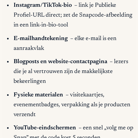
Instagram/TikTok-bio
– link je Publieke
Profiel-URL direct; zet de Snapcode-afbeelding
in een link-in-bio-tool
E-mailhandtekening
– elke e-mail is een
aanraakvlak
Blogposts en website-contactpagina
– lezers
die je al vertrouwen zijn de makkelijkste
bekeerlingen
Fysieke materialen
– visitekaartjes,
evenementbadges, verpakking als je producten
verzendt
YouTube-eindschermen
– een snel „volg me op
Snap” met de code kost 5 seconden