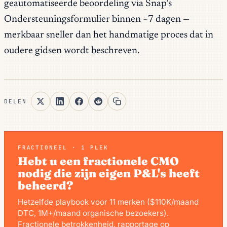
geautomatiseerde beoordeling via Snap’s
Ondersteuningsformulier binnen ~7 dagen —
merkbaar sneller dan het handmatige proces dat in
oudere gidsen wordt beschreven.
DELEN
FRACTIONEEL · 1 PLEK
Hebt u een fractionele CMO
nodig die zijn eigen P&L's heeft
beheerd?
Hetzelfde playbook voor 11 merken ($110K/maand
DTC, 1M+/maand organische bezoekers).
Fractionele betrokkenheid, rapportage op