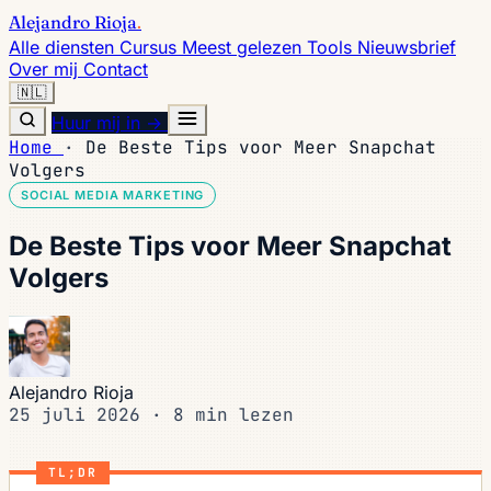
Alejandro Rioja
.
Alle diensten
Cursus
Meest gelezen
Tools
Nieuwsbrief
Over mij
Contact
🇳🇱
Huur mij in →
Home
·
De Beste Tips voor Meer Snapchat
Volgers
SOCIAL MEDIA MARKETING
De Beste Tips voor Meer Snapchat
Volgers
Alejandro Rioja
25 juli 2026
·
8 min lezen
TL;DR