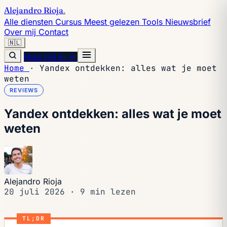
Alejandro Rioja
.
Alle diensten
Cursus
Meest gelezen
Tools
Nieuwsbrief
Over mij
Contact
🇳🇱
Huur mij in →
Home
·
Yandex ontdekken: alles wat je moet
weten
REVIEWS
Yandex ontdekken: alles wat je moet
weten
Alejandro Rioja
20 juli 2026
·
9 min lezen
TL;DR