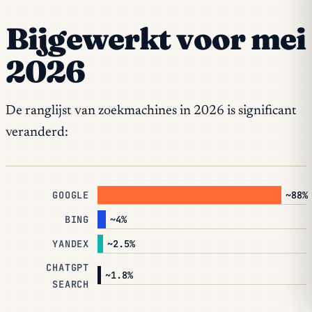
Bijgewerkt voor mei
2026
De ranglijst van zoekmachines in 2026 is significant
veranderd:
~88%
GOOGLE
~4%
BING
~2.5%
YANDEX
CHATGPT
~1.8%
SEARCH