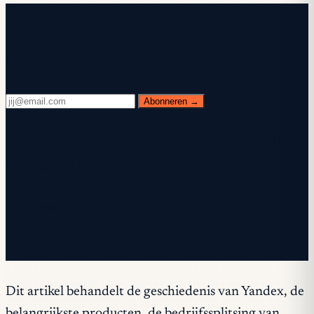
Gratis nieuwsbrief
Elke woensdag. 28.400+ operators. Geen
opvulling.
Abonneren →
✓ Controleer je inbox — klik op de bevestigingslink
om je aanmelding te voltooien.
✓ Je bent aangemeld!
✓ Je staat al op de lijst.
Dit artikel behandelt de geschiedenis van Yandex, de
belangrijkste producten, de bedrijfssplitsing van