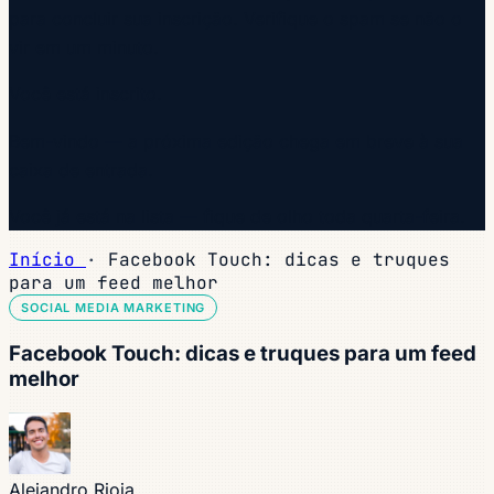
para concluir sua inscrição. Verifique o spam se não o
vir em um minuto.
Você está inscrito.
Bem-vindo — a próxima edição chega em breve à sua
caixa de entrada.
Você já está na lista — fique de olho toda quarta-feira.
Início
·
Facebook Touch: dicas e truques
para um feed melhor
SOCIAL MEDIA MARKETING
Facebook Touch: dicas e truques para um feed
melhor
Alejandro Rioja