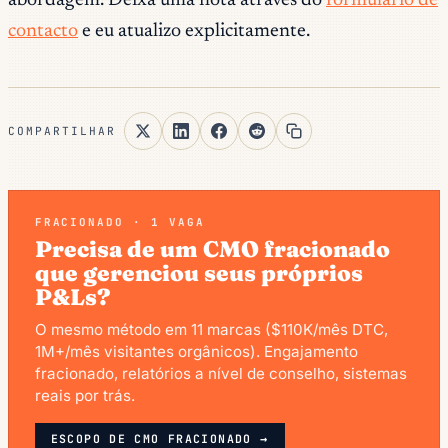
abordagem. Deixa uma nota através do
formulário de
contacto
e eu atualizo explicitamente.
COMPARTILHAR
FRACIONADO · 1 VAGA
Precisa de um CMO fracionado
que gerenciou seus próprios
P&Ls?
O mesmo método em 11 marcas ($110K/mês DTC,
1M+/mês visitantes orgânicos). Engajamento
fracionado, relatórios a nível de conselho, sistemas
reais por trás.
ESCOPO DE CMO FRACIONADO →