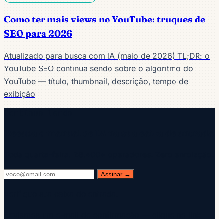
Como ter mais views no YouTube: truques de
SEO para 2026
Atualizado para busca com IA (maio de 2026) TL;DR: o
YouTube SEO continua sendo sobre o algoritmo do
YouTube — título, thumbnail, descrição, tempo de
exibição
Continue lendo
Receba o manual de IA na sua caixa de entrada
Toda quarta-feira. 28.400+ operadores. Zero enrolação.
Assinar →
Verifique sua caixa de entrada.
Enviamos um e-mail de confirmação — clique no link