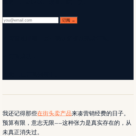
每周三。28,400+ 读者。纯干货。
订阅 →
✓ 请查收邮箱 — 点击确认链接以完成订阅。
✓ 订阅成功！
✓ 您已在订阅列表中。
我还记得那些
在街头卖产品
来凑营销经费的日子。
预算有限，意志无限——这种张力是真实存在的，从
未真正消失过。