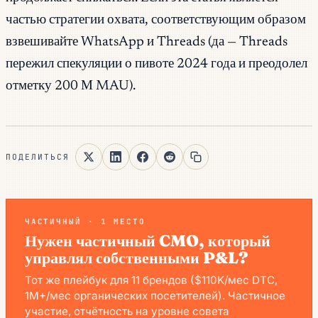
частью стратегии охвата, соответствующим образом
взвешивайте WhatsApp и Threads (да — Threads
пережил спекуляции о пивоте 2024 года и преодолел
отметку 200 М MAU).
ПОДЕЛИТЬСЯ
ЧАСТИЧНЫЙ · 1 МЕСТО
Нужен частичный CMO, который
управлял собственными P&L?
Тот же плейбук для 11 брендов ($110K/мес DTC,
1M+/мес органических посетителей). Частичное
участие, отчётность на уровне совета