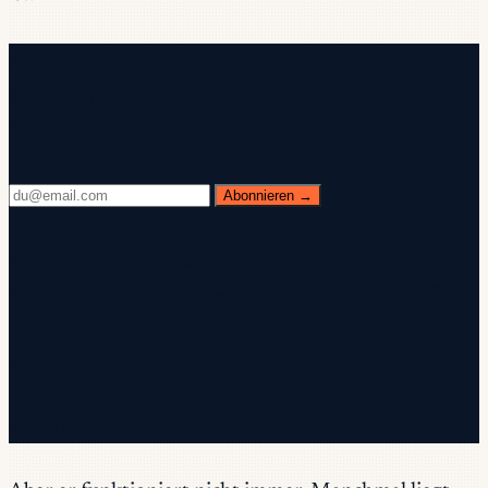
Kostenloser Newsletter
Jeden Mittwoch. 28.400+ Experten. Kein
Füllstoff.
Abonnieren →
✓ Prüfen Sie Ihr Postfach — klicken Sie auf den
Bestätigungslink, um die Anmeldung abzuschließen.
✓ Sie sind angemeldet!
✓ Sie stehen bereits auf der Liste.