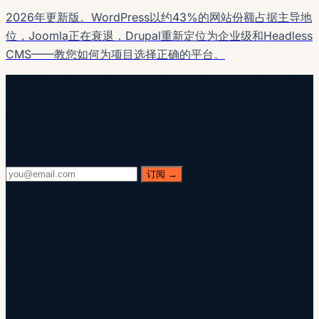
2026年更新版。WordPress以约43%的网站份额占据主导地
位，Joomla正在衰退，Drupal重新定位为企业级和Headless
CMS——教您如何为项目选择正确的平台。
继续阅读
将AI实战手册发送到您的邮箱
每周三。28,400+ 读者。纯干货。
订阅 →
请查收邮箱。
我们已向您发送确认邮件 — 点击其中的链接以完成订阅。如
果一分钟内没收到，请检查垃圾邮件。
订阅成功。
欢迎 — 下一期很快就会送达您的邮箱。