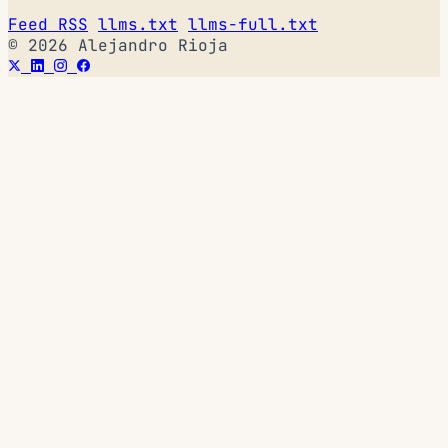
Feed RSS
llms.txt
llms-full.txt
© 2026 Alejandro Rioja