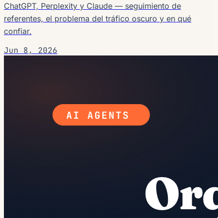
ChatGPT, Perplexity y Claude — seguimiento de
referentes, el problema del tráfico oscuro y en qué
confiar.
Jun 8, 2026