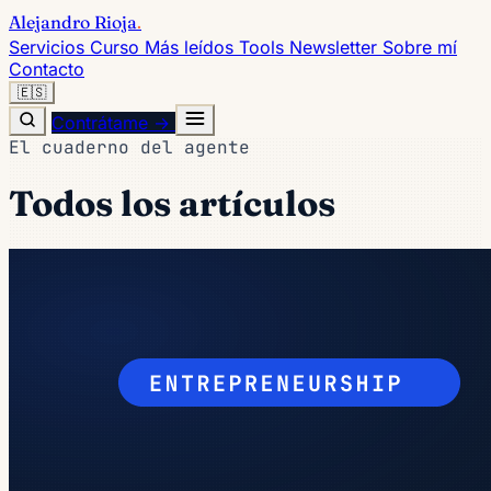
Alejandro Rioja
.
Servicios
Curso
Más leídos
Tools
Newsletter
Sobre mí
Contacto
🇪🇸
Contrátame →
El cuaderno del agente
Todos los artículos