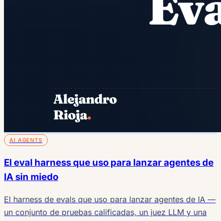
AI AGENTS
El eval harness que uso para lanzar agentes de
IA sin miedo
El harness de evals que uso para lanzar agentes de IA —
un conjunto de pruebas calificadas, un juez LLM y una