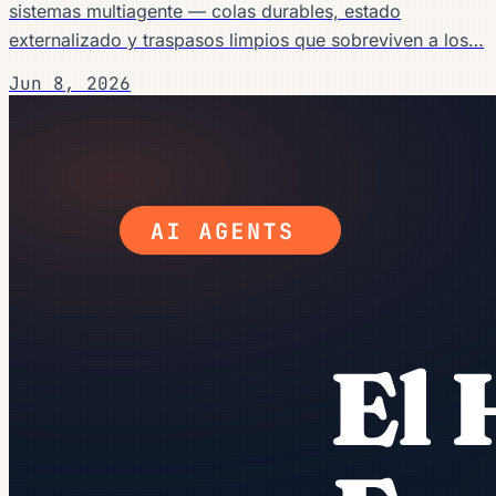
sistemas multiagente — colas durables, estado
externalizado y traspasos limpios que sobreviven a los…
Jun 8, 2026