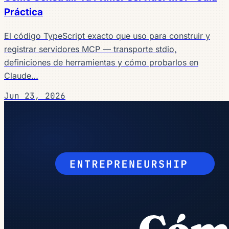
Práctica
El código TypeScript exacto que uso para construir y
registrar servidores MCP — transporte stdio,
definiciones de herramientas y cómo probarlos en
Claude…
Jun 23, 2026