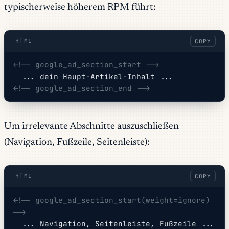
typischerweise höherem RPM führt:
HTML
COPY
<!-- google_ad_section_start -->
  ... dein Haupt-Artikel-Inhalt ...
<!-- google_ad_section_end -->
Um irrelevante Abschnitte auszuschließen
(Navigation, Fußzeile, Seitenleiste):
HTML
COPY
<!-- google_ad_section_start(weight=ignore) 
-->
  ... Navigation, Seitenleiste, Fußzeile ...