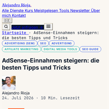
Alejandro Rioja
.
Alle Dienste
Kurs
Meistgelesen
Tools
Newsletter
Über
mich
Kontakt
🇩🇪
Jetzt anfragen →
Startseite
·
AdSense-Einnahmen steigern:
die besten Tipps und Tricks
ADVERTISING (SEM)
SEO
ADVERTISING
AFFILIATE MARKETING
DIGITAL MEDIA TOOLS
SEO GUIDE
AdSense-Einnahmen steigern: die
besten Tipps und Tricks
Alejandro Rioja
24. Juli 2026
·
10 Min. Lesezeit