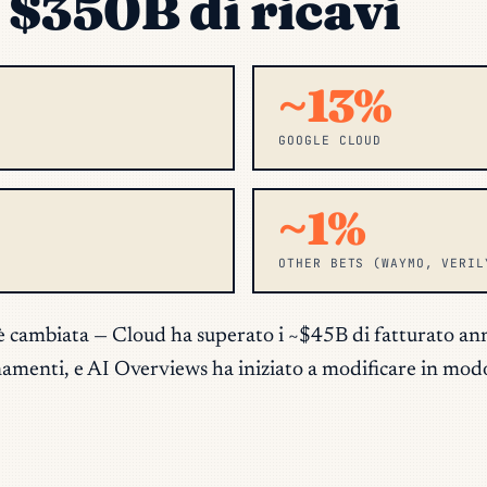
 $350B di ricavi
~13%
GOOGLE CLOUD
~1%
OTHER BETS (WAYMO, VERIL
è cambiata — Cloud ha superato i ~$45B di fatturato 
menti, e AI Overviews ha iniziato a modificare in modo s