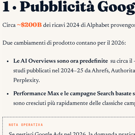
1 · Pubblicità Goo
~$200B
Circa
dei ricavi 2024 di Alphabet provengono
Due cambiamenti di prodotto contano per il 2026:
Le AI Overviews sono ora predefinite
su circa i
studi pubblicati nel 2024–25 da Ahrefs, Authoritas
Perplexity.
Performance Max e le campagne Search basate 
sono cresciuti più rapidamente delle classiche ca
NOTA OPERATIVA
Se gestisci Google Ads nel 2026, la domanda pratica è