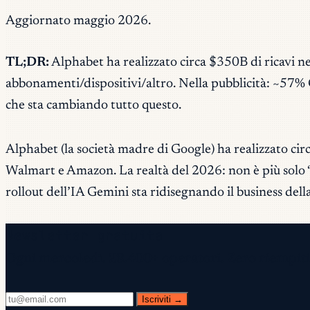
Aggiornato maggio 2026.
TL;DR:
Alphabet ha realizzato circa $350B di ricavi n
abbonamenti/dispositivi/altro. Nella pubblicità: ~57
che sta cambiando tutto questo.
Alphabet (la società madre di Google) ha realizzato cir
Walmart e Amazon. La realtà del 2026: non è più solo “G
rollout dell’IA Gemini sta ridisegnando il business della
Newsletter gratuita
Ogni mercoledì. 28.400+ operatori. Zero riempiti
Iscriviti →