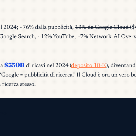
el 2024; ~76% dalla pubblicità,
13% da Google Cloud (
$
% Google Search, ~12% YouTube, ~7% Network. AI Overvie
$350B
ca
di ricavi nel 2024 (
deposito 10-K
), diventand
oogle = pubblicità di ricerca.” Il Cloud è ora un vero b
 ricerca stesso.
vo.