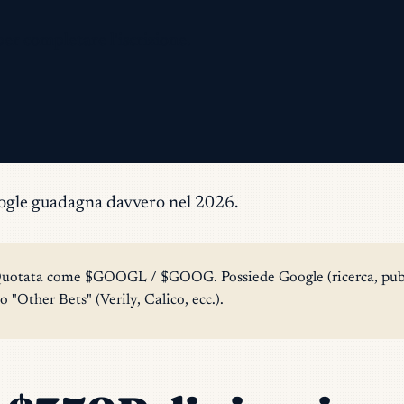
per completare l'iscrizione.
Google guadagna davvero nel 2026.
Quotata come $GOOGL / $GOOG. Possiede Google (ricerca, pubb
"Other Bets" (Verily, Calico, ecc.).