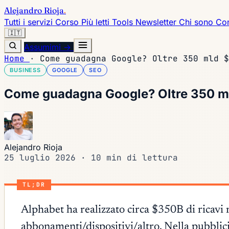
Alejandro Rioja
.
Tutti i servizi
Corso
Più letti
Tools
Newsletter
Chi sono
Con
🇮🇹
Assumimi →
Home
·
Come guadagna Google? Oltre 350 mld $
BUSINESS
GOOGLE
SEO
Come guadagna Google? Oltre 350 mld
Alejandro Rioja
25 luglio 2026
·
10 min di lettura
TL;DR
Alphabet ha realizzato circa $350B di ricavi
abbonamenti/dispositivi/altro. Nella pubbli