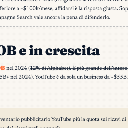
eriore a ~$100k/mese, affidarsi è la risposta giusta. Sopr
ampagne Search vale ancora la pena di difenderlo.
B e in crescita
0B
nel 2024 (
12% di Alphabet). È più grande dell’inter
5B+ nel 2024), YouTube è da sola un business da ~$55B.
inventario pubblicitario YouTube più la quota sui ricavi di