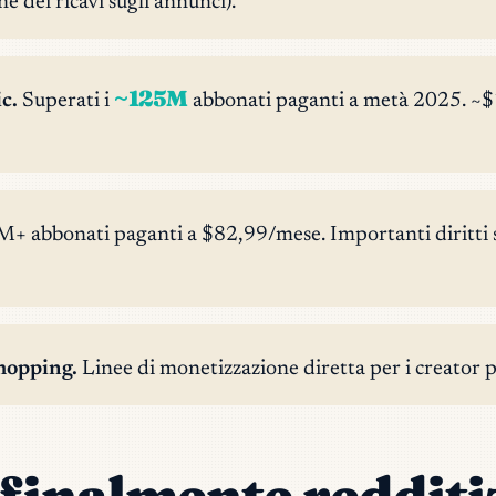
 dei ricavi sugli annunci).
~125M
c.
Superati i
abbonati paganti a metà 2025. ~$
+ abbonati paganti a $82,99/mese. Importanti diritti sp
hopping.
Linee di monetizzazione diretta per i creator p
 finalmente redditi