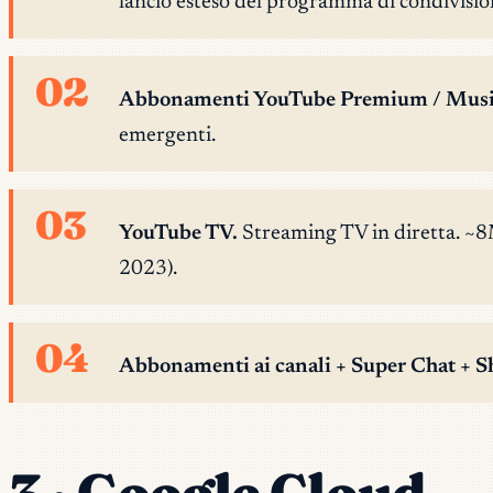
lancio esteso del programma di condivisione
02
Abbonamenti YouTube Premium / Musi
emergenti.
03
YouTube TV.
Streaming TV in diretta. ~8M
2023).
04
Abbonamenti ai canali + Super Chat + S
3 · Google Cloud —