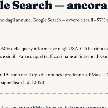
gle Search — ancora
 dagli annunci Google Search — ovvero circa il ~57% del
l ~60% delle query informative negli USA. Ciò ha ridot
 e simili. Parte di quel traffico rimane all’interno di G
su IA
sono ora il tipo di annuncio predefinito. PMax + 
mpagne Search dal 2023.
 se combattere PMax (ritagliando la rete di ricerca e usa