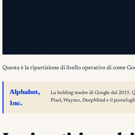
✓ Controlla la tua casella — clicca sul link di conferma 
✓ Iscrizione completata!
✓ Sei già nella lista.
Questa è la ripartizione di livello operativo di come 
Alphabet,
La holding madre di Google dal 2015. 
Pixel, Waymo, DeepMind e il portafoglio 
Inc.