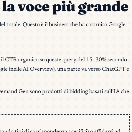
 la voce più grande
 totale. Questo è il business che ha costruito Google.
to il CTR organico su queste query del 15–30% secondo
oogle (nelle AI Overview), una parte va verso ChatGPT e
Demand Gen sono prodotti di bidding basati sull’IA che
ndo tipi di corrispondenza specifici) o affidarsi ad