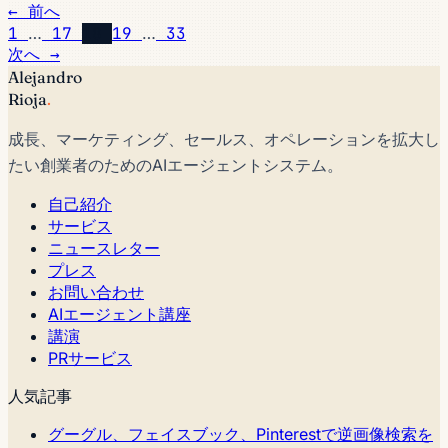
← 前へ
1
…
17
18
19
…
33
次へ →
Alejandro
Rioja
.
成長、マーケティング、セールス、オペレーションを拡大し
たい創業者のためのAIエージェントシステム。
自己紹介
サービス
ニュースレター
プレス
お問い合わせ
AIエージェント講座
講演
PRサービス
人気記事
グーグル、フェイスブック、Pinterestで逆画像検索を