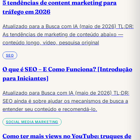
5 tendências de content marketing para
tráfego em 2026
Atualizado para a Busca com IA (maio de 2026) TL;DR:
As tendências de marketing de conteúdo abaixo —
conteúdo longo, vídeo, pesquisa original
SEO
O que é SEO – E Como Funciona? [Introdução
para Iniciantes]
Atualizado para Busca com IA (maio de 2026) TL;DR:
SEO ainda é sobre ajudar os mecanismos de busca a
entender seu conteúdo e recomendá-lo.
SOCIAL MEDIA MARKETING
Como ter mais views no YouTube: truques de