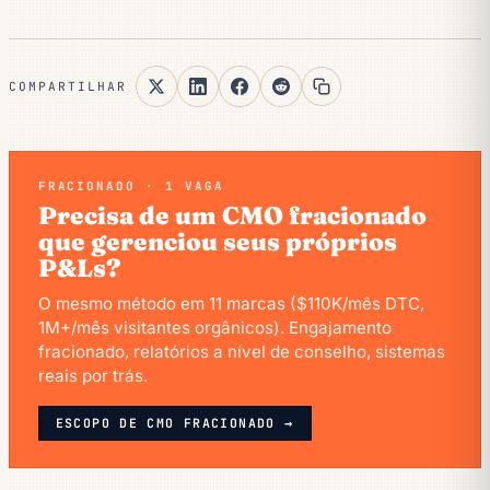
COMPARTILHAR
FRACIONADO · 1 VAGA
Precisa de um CMO fracionado
que gerenciou seus próprios
P&Ls?
O mesmo método em 11 marcas ($110K/mês DTC,
1M+/mês visitantes orgânicos). Engajamento
fracionado, relatórios a nível de conselho, sistemas
reais por trás.
ESCOPO DE CMO FRACIONADO →