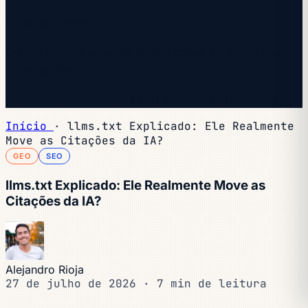
Você está inscrito.
Bem-vindo — a próxima edição chega em breve à sua
caixa de entrada.
Você já está na lista — fique de olho toda quarta-feira.
Início
·
llms.txt Explicado: Ele Realmente
Move as Citações da IA?
GEO
SEO
llms.txt Explicado: Ele Realmente Move as
Citações da IA?
Alejandro Rioja
27 de julho de 2026
·
7 min de leitura