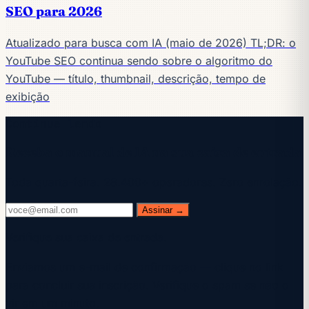
SEO para 2026
Atualizado para busca com IA (maio de 2026) TL;DR: o
YouTube SEO continua sendo sobre o algoritmo do
YouTube — título, thumbnail, descrição, tempo de
exibição
Continue lendo
Receba o manual de IA na sua caixa de entrada
Toda quarta-feira. 28.400+ operadores. Zero enrolação.
Assinar →
Verifique sua caixa de entrada.
Enviamos um e-mail de confirmação — clique no link
para concluir sua inscrição. Verifique o spam se não o
vir em um minuto.