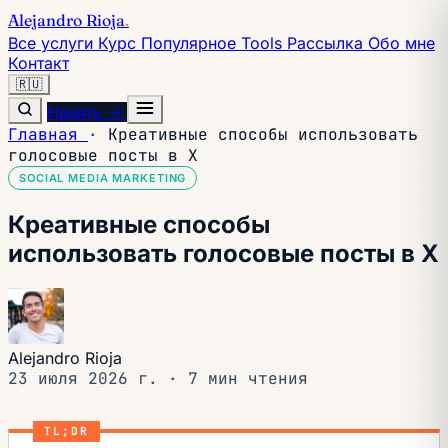
Alejandro Rioja
.
Все услуги
Курс
Популярное
Tools
Рассылка
Обо мне
Контакт
🇷🇺
Нанять →
Главная
·
Креативные способы использовать
голосовые посты в X
SOCIAL MEDIA MARKETING
Креативные способы
использовать голосовые посты в X
Alejandro Rioja
23 июля 2026 г.
·
7 мин чтения
TL;DR