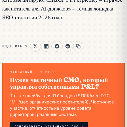
которые цитируют ChatGPT и Perplexity — игра «X
как питатель для AI-движков» — тёмная лошадка
SEO-стратегии 2026 года.
ПОДЕЛИТЬСЯ
ЧАСТИЧНЫЙ · 1 МЕСТО
Нужен частичный CMO, который
управлял собственными P&L?
Тот же плейбук для 11 брендов ($110K/мес DTC,
1M+/мес органических посетителей). Частичное
участие, отчётность на уровне совета
директоров, реальные системы.
СПЛАНИРОВАТЬ ЧАСТИЧНОГО CMO →