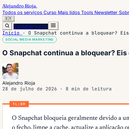
Alejandro Rioja
.
Todos os serviços
Curso
Mais lidos
Tools
Newsletter
Sob
🇧🇷
Contrate-me →
Início
·
O Snapchat continua a bloquear? Eis
SOCIAL MEDIA MARKETING
O Snapchat continua a bloquear? Eis
Alejandro Rioja
28 de julho de 2026
·
8 min de leitura
TL;DR
O Snapchat bloqueia geralmente devido a uma
o fecho, limpe a cache, actualize a aplicação