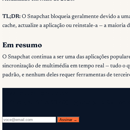
TL;DR:
O Snapchat bloqueia geralmente devido a uma c
cache, actualize a aplicação ou reinstale-a — a maiori
Em resumo
O Snapchat continua a ser uma das aplicações popular
sincronização de multimédia em tempo real — tudo o q
padrão, e nenhum deles requer ferramentas de terceiro
Newsletter gratuita
Toda quarta-feira. 28.400+ operadores. Zero enr
Assinar →