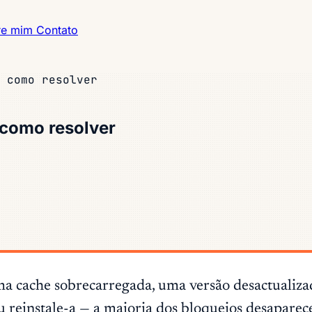
re mim
Contato
 como resolver
 como resolver
 cache sobrecarregada, uma versão desactualizada
 ou reinstale-a — a maioria dos bloqueios desapar