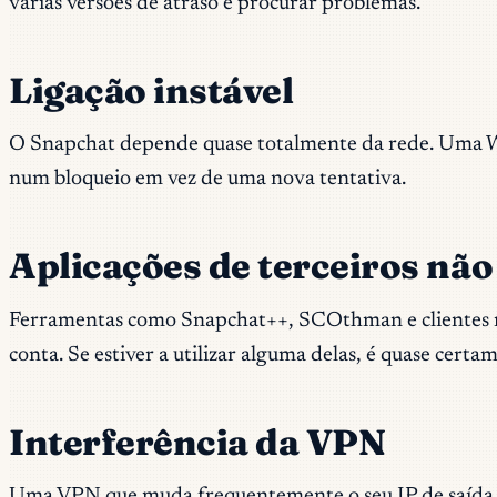
várias versões de atraso é procurar problemas.
Ligação instável
O Snapchat depende quase totalmente da rede. Uma Wi-
num bloqueio em vez de uma nova tentativa.
Aplicações de terceiros não
Ferramentas como Snapchat++, SCOthman e clientes mo
conta. Se estiver a utilizar alguma delas, é quase certa
Interferência da VPN
Uma VPN que muda frequentemente o seu IP de saída du