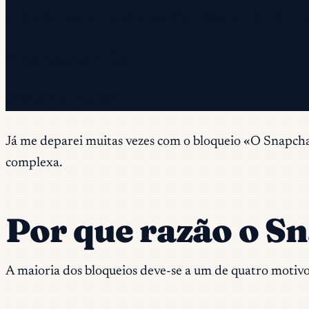
✓ Verifique sua caixa de entrada — clique no link de co
✓ Inscrição concluída!
✓ Você já está na lista.
Já me deparei muitas vezes com o bloqueio «O Snapchat 
complexa.
Por que razão o S
A maioria dos bloqueios deve-se a um de quatro motivo