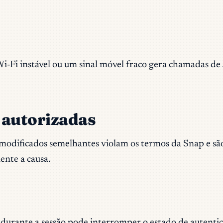
Fi instável ou um sinal móvel fraco gera chamadas de 
 autorizadas
dificados semelhantes violam os termos da Snap e são 
mente a causa.
rante a sessão pode interromper o estado de autentica