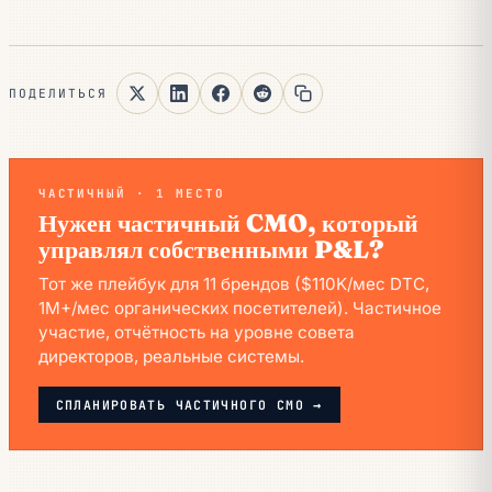
ПОДЕЛИТЬСЯ
ЧАСТИЧНЫЙ · 1 МЕСТО
Нужен частичный CMO, который
управлял собственными P&L?
Тот же плейбук для 11 брендов ($110K/мес DTC,
1M+/мес органических посетителей). Частичное
участие, отчётность на уровне совета
директоров, реальные системы.
СПЛАНИРОВАТЬ ЧАСТИЧНОГО CMO →