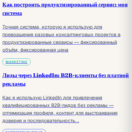
Как построить продуктизированный сервис: моя
система
Точная система, которую я использую для
превращения разовых консалтинговых проектов в
продуктизированные сервисы — фиксированный
объём, фиксированная цена
MARKETING
Лиды через LinkedIn: B2B-клиенты без платной
рекламы
Как я использую LinkedIn для привлечения
квалифицированных B2B-лидов без рекламы —
оптимизация профиля, контент для выстраивания
доверия и последовательность…