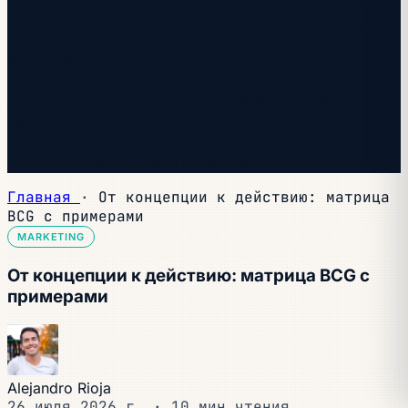
папку «Спам», если не видите его в течение минуты.
Вы подписаны.
Добро пожаловать — следующий выпуск скоро
придёт на вашу почту.
Вы уже в списке — ждите выпуск каждую среду.
Главная
·
От концепции к действию: матрица
BCG с примерами
MARKETING
От концепции к действию: матрица BCG с
примерами
Alejandro Rioja
26 июля 2026 г.
·
10 мин чтения