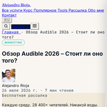
Alejandro Rioja
.
Все услуги
Курс
Популярное
Tools
Рассылка
Обо мне
Контакт
🇷🇺
Нанять →
Главная
·
Обзор Audible 2026 – Стоит ли оно
того?
MARKETING
Обзор Audible 2026 – Стоит ли оно
того?
Alejandro Rioja
26 июля 2026 г.
·
7 мин чтения
Бесплатная рассылка
Каждую среду. 28 400+ читателей. Никакой воды.