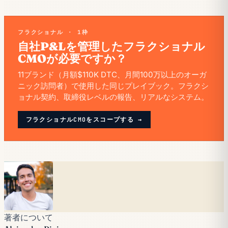
フラクショナル · 1枠
自社P&Lを管理したフラクショナル
CMOが必要ですか？
11ブランド（月額$110K DTC、月間100万以上のオーガ
ニック訪問者）で使用した同じプレイブック。フラクシ
ョナル契約、取締役レベルの報告、リアルなシステム。
フラクショナルCMOをスコープする →
著者について