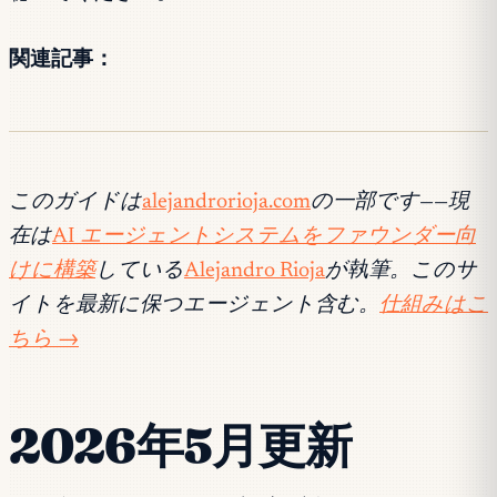
関連記事：
このガイドは
alejandrorioja.com
の一部です——現
在は
AI エージェントシステムをファウンダー向
けに構築
している
Alejandro Rioja
が執筆。このサ
イトを最新に保つエージェント含む。
仕組みはこ
ちら →
2026年5月更新