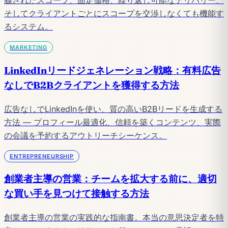
義されたスコープ、固定価格、繰り返し可能なデリバリー、
そしてクライアントごとにスコープを交渉しなくても機能す
るシステム。
MARKETING
LinkedInリードジェネレーション戦略：有料広告
なしでB2Bクライアントを獲得する方法
広告なしでLinkedInを使い、質の高いB2Bリードを生成する
方法 — プロフィール最適化、信頼を築くコンテンツ、実際
の会議を予約するアウトリーチシーケンス。
ENTREPRENEURSHIP
創業者主導の営業：チームを拡大する前に、適切
な買い手を見つけて接触する方法
創業者主導の営業の実践的な指南書。本当の意思決定者を特