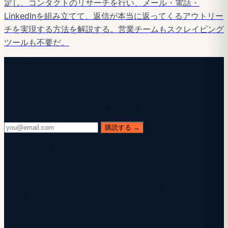
定し、コンタクトのリサーチを行い、メール・電話・
LinkedInを組み立てて、返信が本当に返ってくるアウトリー
チを実現する方法を解説する。営業チームもスクレイピング
ツールも不要だ。
続きを読む
AIプレイブックをメールでお届け
毎週水曜。28,400人以上の読者。無駄なし。
購読する →
メールをご確認ください。
確認メールをお送りしました — リンクをクリックして登録
を完了してください。1分以内に届かない場合は迷惑メール
をご確認ください。
登録が完了しました。