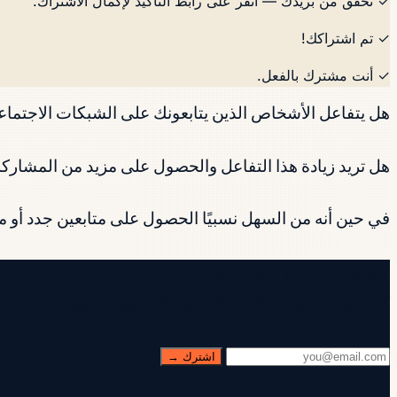
✓ تحقق من بريدك — انقر على رابط التأكيد لإكمال الاشتراك.
✓ تم اشتراكك!
✓ أنت مشترك بالفعل.
هل يتفاعل الأشخاص الذين يتابعونك على الشبكات الاجتما
هل تريد زيادة هذا التفاعل والحصول على مزيد من المشارك
في حين أنه من السهل نسبيًا الحصول على متابعين جدد أو مشا
نشرة بريدية مجانية
كل أربعاء. أكثر من 28,400 مشترك. بدون حشو.
اشترك →