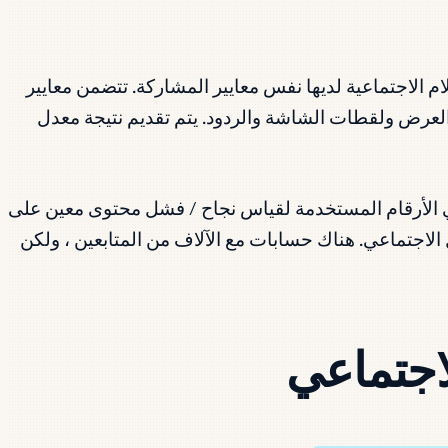
الاجتماعية لديها نفس معايير المشاركة. تتضمن معايير
 والتعليقات والحفظات. على فيسبوك: الإعجابات والتعليقات والمشاركات. على Snapchat: طرق العرض ولقطات الشاشة والردود. يتم تقديم نتيجة معدل
 في الأرقام المستخدمة لقياس نجاح / فشل محتوى معين على
الاجتماعي. هناك حسابات مع الآلاف من المتابعين ، ولكن