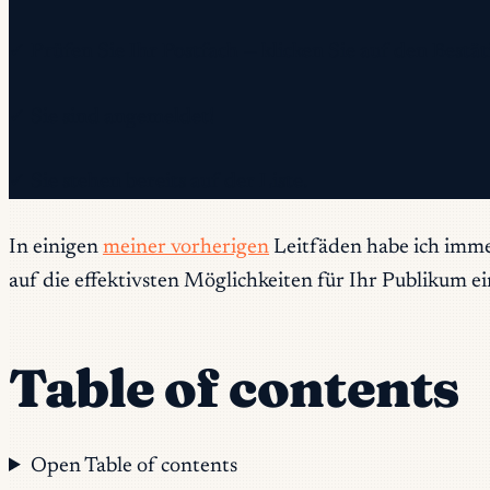
✓ Prüfen Sie Ihr Postfach — klicken Sie auf den Best
✓ Sie sind angemeldet!
✓ Sie stehen bereits auf der Liste.
In einigen
meiner vorherigen
Leitfäden habe ich immer 
auf die effektivsten Möglichkeiten für Ihr Publikum e
Table of contents
Open Table of contents