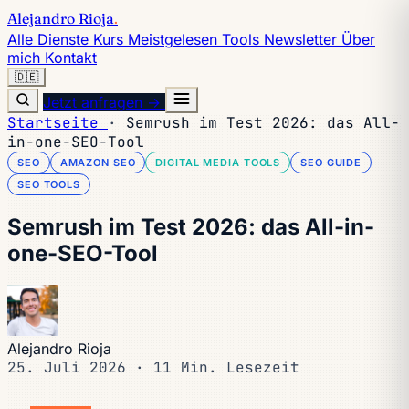
Alejandro Rioja
.
Alle Dienste
Kurs
Meistgelesen
Tools
Newsletter
Über
mich
Kontakt
🇩🇪
Jetzt anfragen →
Startseite
·
Semrush im Test 2026: das All-
in-one-SEO-Tool
SEO
AMAZON SEO
DIGITAL MEDIA TOOLS
SEO GUIDE
SEO TOOLS
Semrush im Test 2026: das All-in-
one-SEO-Tool
Alejandro Rioja
25. Juli 2026
·
11 Min. Lesezeit