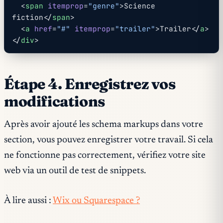
  <
span
 itemprop
=
"genre"
>Science 
fiction</
span
>
  <
a
 href
=
"#"
 itemprop
=
"trailer"
>Trailer</
a
>
</
div
>
Étape 4. Enregistrez vos
modifications
Après avoir ajouté les schema markups dans votre
section, vous pouvez enregistrer votre travail. Si cela
ne fonctionne pas correctement, vérifiez votre site
web via un outil de test de snippets.
À lire aussi :
Wix ou Squarespace ?