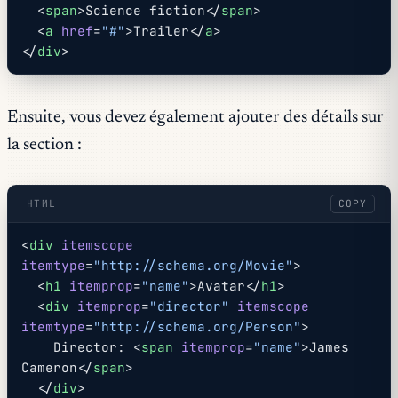
  <
span
>Science fiction</
span
>
  <
a
 href
=
"#"
>Trailer</
a
>
</
div
>
Ensuite, vous devez également ajouter des détails sur
la section :
HTML
COPY
<
div
 itemscope
itemtype
=
"http://schema.org/Movie"
>
  <
h1
 itemprop
=
"name"
>Avatar</
h1
>
  <
div
 itemprop
=
"director"
 itemscope
itemtype
=
"http://schema.org/Person"
>
    Director: <
span
 itemprop
=
"name"
>James 
Cameron</
span
>
  </
div
>