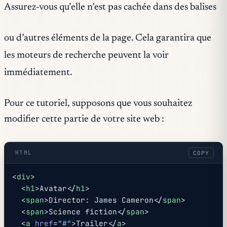
Assurez-vous qu’elle n’est pas cachée dans des balises
ou d’autres éléments de la page. Cela garantira que
les moteurs de recherche peuvent la voir
immédiatement.
Pour ce tutoriel, supposons que vous souhaitez
modifier cette partie de votre site web :
HTML
COPY
<
div
>
  <
h1
>Avatar</
h1
>
  <
span
>Director: James Cameron</
span
>
  <
span
>Science fiction</
span
>
  <
a
 href
=
"#"
>Trailer</
a
>