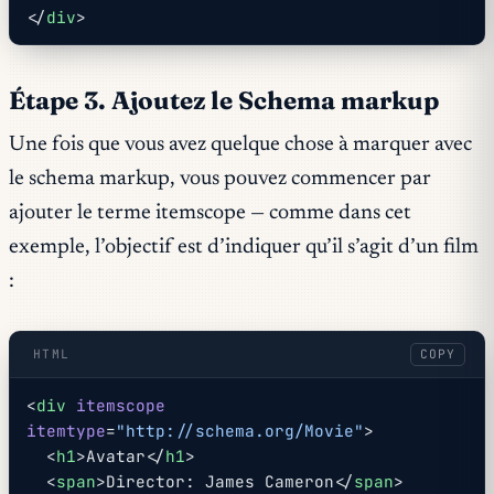
</
div
>
Étape 3. Ajoutez le Schema markup
Une fois que vous avez quelque chose à marquer avec
le schema markup, vous pouvez commencer par
ajouter le terme itemscope — comme dans cet
exemple, l’objectif est d’indiquer qu’il s’agit d’un film
:
HTML
COPY
<
div
 itemscope
itemtype
=
"http://schema.org/Movie"
>
  <
h1
>Avatar</
h1
>
  <
span
>Director: James Cameron</
span
>