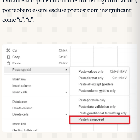
Durante la copia e l’incollamento nel foglio di calcolo,
potrebbero essere escluse preposizioni insignificanti
come “a”, “a”.