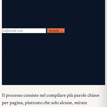
Newsletter gratuita
Ogni mercoledì. 28.400+ operatori. Zero
riempitivo.
Iscriviti →
✓ Controlla la tua casella — clicca sul link di conferma
per completare l'iscrizione.
✓ Iscrizione completata!
✓ Sei già nella lista.
Il processo consiste nel compilare più parole chiave
per pagina, piuttosto che solo alcune, mirate