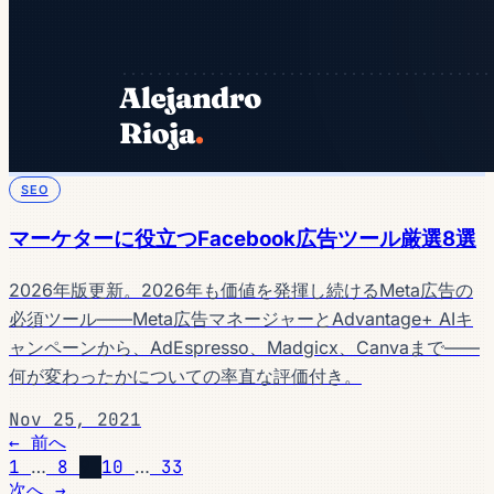
SEO
マーケターに役立つFacebook広告ツール厳選8選
2026年版更新。2026年も価値を発揮し続けるMeta広告の
必須ツール——Meta広告マネージャーとAdvantage+ AIキ
ャンペーンから、AdEspresso、Madgicx、Canvaまで——
何が変わったかについての率直な評価付き。
Nov 25, 2021
← 前へ
1
…
8
9
10
…
33
次へ →