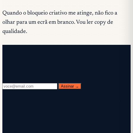
Quando o bloqueio criativo me atinge, não fico a
olhar para um ecrã em branco. Vou ler copy de
qualidade.
Newsletter gratuita
Toda quarta-feira. 28.400+ operadores. Zero
enrolação.
Assinar →
✓ Verifique sua caixa de entrada — clique no link de
confirmação para concluir o cadastro.
✓ Inscrição concluída!