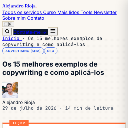
Alejandro Rioja
.
Todos os serviços
Curso
Mais lidos
Tools
Newsletter
Sobre mim
Contato
🇧🇷
Contrate-me →
Início
·
Os 15 melhores exemplos de
copywriting e como aplicá-los
ADVERTISING (SEM)
SEO
Os 15 melhores exemplos de
copywriting e como aplicá-los
Alejandro Rioja
29 de julho de 2026
·
14 min de leitura
TL;DR